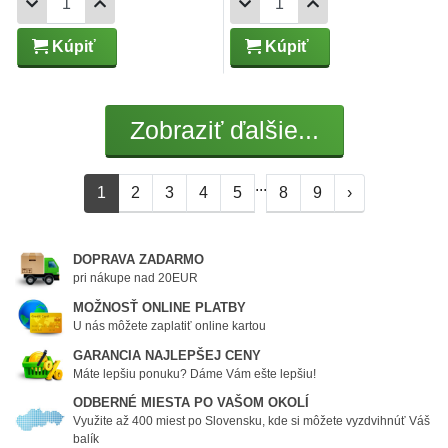
Kúpiť
Kúpiť
Zobraziť ďalšie...
...
1
2
3
4
5
8
9
›
DOPRAVA ZADARMO
pri nákupe nad 20EUR
MOŽNOSŤ ONLINE PLATBY
U nás môžete zaplatiť online kartou
GARANCIA NAJLEPŠEJ CENY
Máte lepšiu ponuku? Dáme Vám ešte lepšiu!
ODBERNÉ MIESTA PO VAŠOM OKOLÍ
Využite až 400 miest po Slovensku, kde si môžete vyzdvihnúť Váš
balík