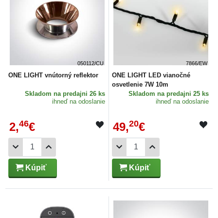
050112/CU
7866/EW
ONE LIGHT vnútorný reflektor
ONE LIGHT LED vianočné
osvetlenie 7W 10m
Skladom
na predajni 26 ks
Skladom
na predajni 25 ks
ihneď na odoslanie
ihneď na odoslanie
46
20
2,
€
49,
€
Kúpiť
Kúpiť