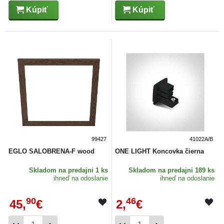
Kúpiť
Kúpiť
99427
41022A/B
EGLO SALOBRENA-F wood
ONE LIGHT Koncovka čierna
Skladom
na predajni 1 ks
Skladom
na predajni 189 ks
ihneď na odoslanie
ihneď na odoslanie
90
46
45,
€
2,
€