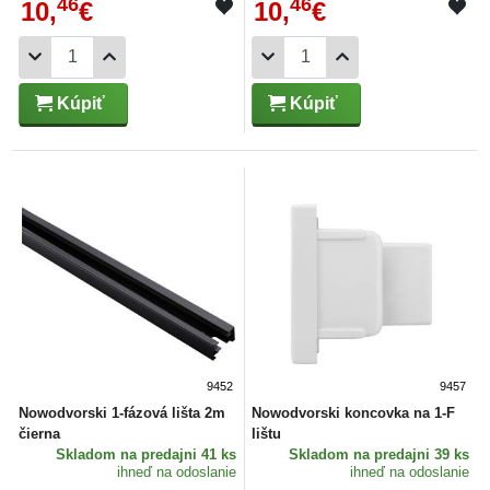
46
46
10,
€
10,
€
Kúpiť
Kúpiť
9452
9457
Nowodvorski 1-fázová lišta 2m
Nowodvorski koncovka na 1-F
čierna
lištu
Skladom
na predajni 41 ks
Skladom
na predajni 39 ks
ihneď na odoslanie
ihneď na odoslanie