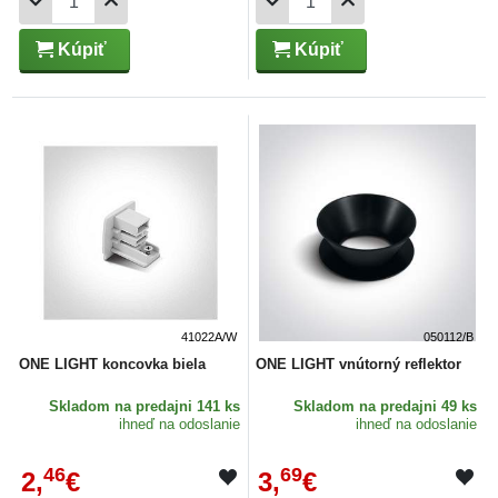
Kúpiť
Kúpiť
41022A/W
050112/B
ONE LIGHT koncovka biela
ONE LIGHT vnútorný reflektor
Skladom
na predajni 141 ks
Skladom
na predajni 49 ks
ihneď na odoslanie
ihneď na odoslanie
46
69
2,
€
3,
€