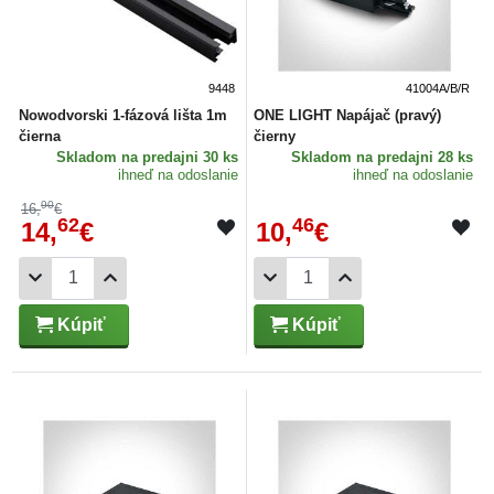
9448
41004A/B/R
Nowodvorski 1-fázová lišta 1m
ONE LIGHT Napájač (pravý)
čierna
čierny
Skladom
na predajni 30 ks
Skladom
na predajni 28 ks
ihneď na odoslanie
ihneď na odoslanie
90
16,
€
62
46
14,
€
10,
€
Kúpiť
Kúpiť