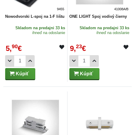
9455
41008A/B
Nowodvorski L-spoj na 1-F lištu
ONE LIGHT Spoj vodivý čierny
Skladom
na predajni 33 ks
Skladom
na predajni 33 ks
ihneď na odoslanie
ihneď na odoslanie
90
23
5,
€
9,
€
Kúpiť
Kúpiť