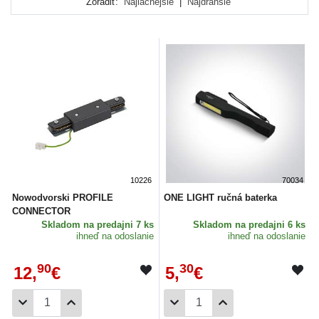
Zoradiť:
Najlacnejšie
|
Najdrahšie
Pri interiérovej
elektroinštalácii
Vám môžu poslúžiť zase
senzory, spínacie čidlá, vypínače, stmievače či zástrčky, to
všetko v tejto oblasti určite dokážete využiť. Ak hľadáte
práve niečo zo spomenutých doplnkov, ste na správnom
mieste.
10226
70034
Nowodvorski PROFILE
ONE LIGHT ručná baterka
CONNECTOR
Skladom
na predajni 7 ks
Skladom
na predajni 6 ks
ihneď na odoslanie
ihneď na odoslanie
90
30
12,
€
5,
€