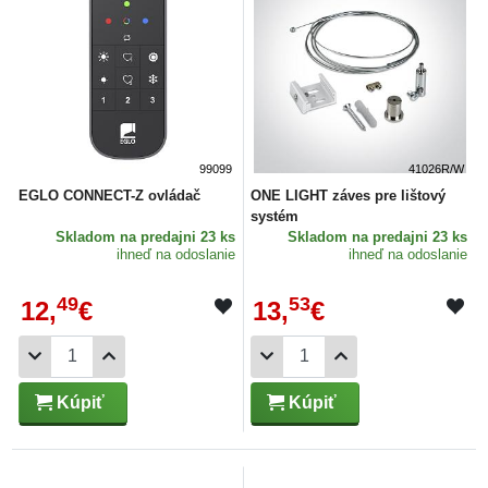
99099
41026R/W
EGLO CONNECT-Z ovládač
ONE LIGHT záves pre lištový
systém
Skladom
na predajni 23 ks
Skladom
na predajni 23 ks
ihneď na odoslanie
ihneď na odoslanie
49
53
12,
€
13,
€
Kúpiť
Kúpiť