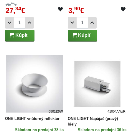
90
31,
€
34
90
27,
€
3,
€
Kúpiť
Kúpiť
050112/W
41004A/W/R
ONE LIGHT vnútorný reflektor
ONE LIGHT Napájač (pravý)
biely
Skladom
na predajni 38 ks
Skladom
na predajni 36 ks