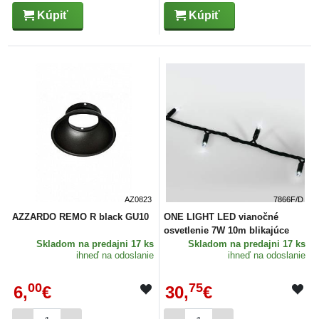
Kúpiť
Kúpiť
AZ0823
7866F/D
AZZARDO REMO R black GU10
ONE LIGHT LED vianočné
osvetlenie 7W 10m blikajúce
Skladom
na predajni 17 ks
Skladom
na predajni 17 ks
ihneď na odoslanie
ihneď na odoslanie
00
75
6,
€
30,
€