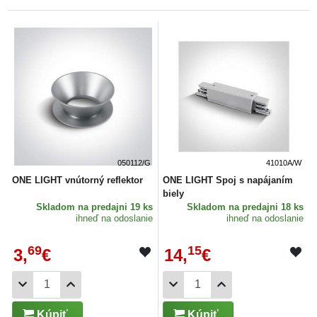
050112/G
41010A/W
ONE LIGHT vnútorný reflektor
ONE LIGHT Spoj s napájaním
biely
Skladom
na predajni 19 ks
Skladom
na predajni 18 ks
ihneď na odoslanie
ihneď na odoslanie
69
15
3,
€
14,
€
Kúpiť
Kúpiť