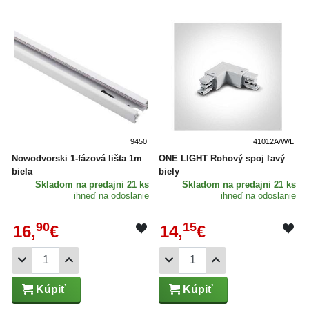
9450
41012A/W/L
Nowodvorski 1-fázová lišta 1m
ONE LIGHT Rohový spoj ľavý
biela
biely
Skladom
na predajni 21 ks
Skladom
na predajni 21 ks
ihneď na odoslanie
ihneď na odoslanie
90
15
16,
€
14,
€
Kúpiť
Kúpiť