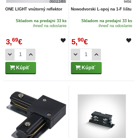
050112/BS
9456
ONE LIGHT vnútorný reflektor
Nowodvorski L-spoj na 1-F lištu
Skladom
na predajni 33 ks
Skladom
na predajni 33 ks
ihneď na odoslanie
ihneď na odoslanie
69
90
3,
€
5,
€
Kúpiť
Kúpiť