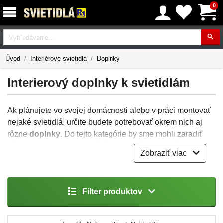
0
Vyhľadávanie
Úvod
Interiérové svietidlá
Doplnky
Interierový doplnky k svietidlám
Ak plánujete vo svojej domácnosti alebo v práci montovať
nejaké svietidlá, určite budete potrebovať okrem nich aj
rôzne
doplnky
. Do tejto kategórie by sme mohli zaradiť
rôzne
komponenty
, ktoré sú potrebné k svietidlám a
k ich
Zobraziť viac
inštalácii
.
Či už sú to podstavce, tienidlá, predlžovacie šnúry podľa
potrebnej dĺžky alebo rôzne závesné sady a prepojovacie
Filter produktov
káble. Vybrať si tiež môžete držiaky na stenu, ktoré
vyhovujú práve Vašim požiadavkám.