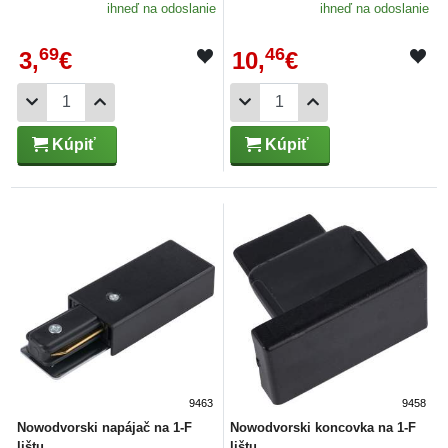
ihneď na odoslanie
ihneď na odoslanie
69
46
3,
€
10,
€
Kúpiť
Kúpiť
9463
9458
Nowodvorski napájač na 1-F
Nowodvorski koncovka na 1-F
lištu
lištu