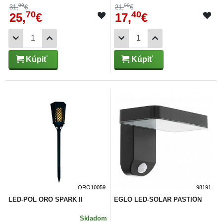
00
00
31,
€
21,
€
70
40
25,
€
17,
€
Kúpiť
Kúpiť
ORO10059
98191
LED-POL ORO SPARK II
EGLO LED-SOLAR PASTION
Skladom