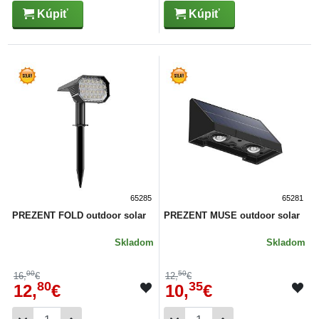
Kúpiť
Kúpiť
65285
65281
PREZENT FOLD outdoor solar
PREZENT MUSE outdoor solar
Skladom
Skladom
00
50
16,
€
12,
€
80
35
12,
€
10,
€