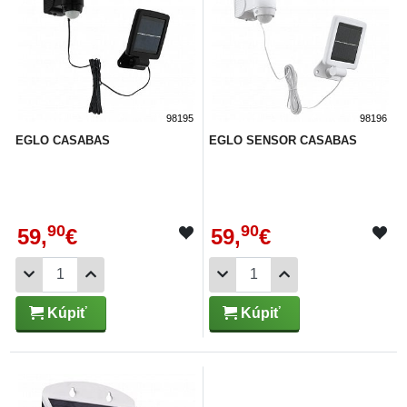
98195
98196
EGLO CASABAS
EGLO SENSOR CASABAS
90
90
59,
€
59,
€
Kúpiť
Kúpiť