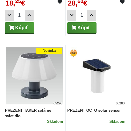
25
60
18,
€
28,
€
Kúpiť
Kúpiť
Novinka
65290
65283
PREZENT TAKER solárne
PREZENT OCTO solar sensor
svietidlo
Skladom
Skladom