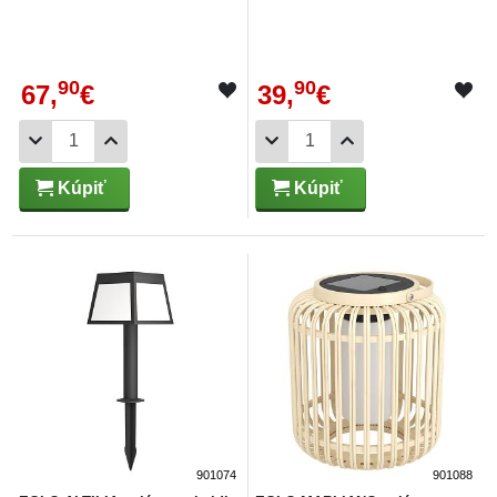
90
90
67,
€
39,
€
Kúpiť
Kúpiť
901074
901088