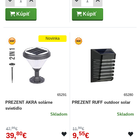
Kúpiť
Kúpiť
Novinka
65291
65280
PREZENT AKRA solárne
PREZENT RUFF outdoor solar
svietidlo
Skladom
Skladom
99
50
47,
€
11,
€
80
55
39,
€
9,
€