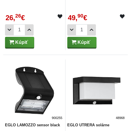
26
90
26,
€
49,
€
Kúpiť
Kúpiť
900255
48968
EGLO LAMOZZO sensor black
EGLO UTRERA solárne