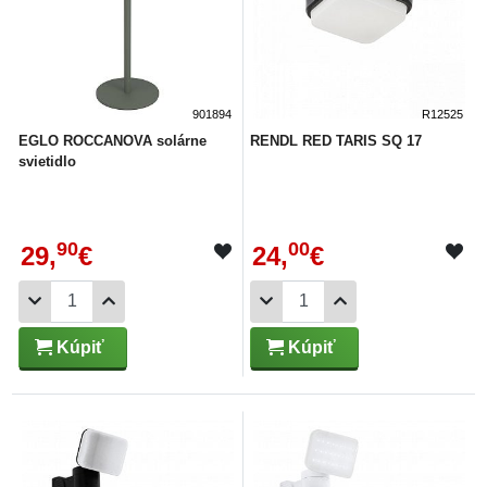
901894
R12525
EGLO ROCCANOVA solárne
RENDL RED TARIS SQ 17
svietidlo
90
00
29,
€
24,
€
Kúpiť
Kúpiť