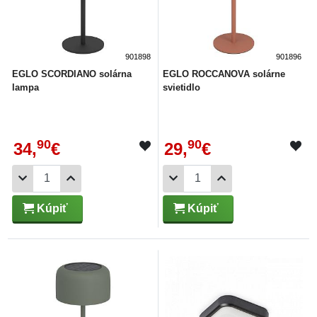
901898
901896
EGLO SCORDIANO solárna
EGLO ROCCANOVA solárne
lampa
svietidlo
90
90
34,
€
29,
€
Kúpiť
Kúpiť