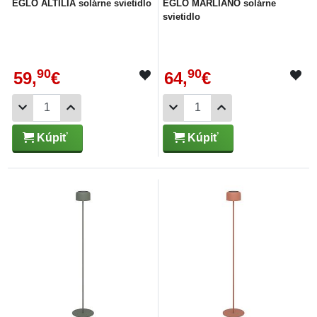
EGLO ALTILIA solárne svietidlo
EGLO MARLIANO solárne
svietidlo
90
90
59,
€
64,
€
Kúpiť
Kúpiť