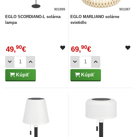
901899
901087
EGLO SCORDIANO-L solárna
EGLO MARLIANO solárne
lampa
svietidlo
90
90
49,
€
69,
€
Kúpiť
Kúpiť