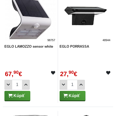
98757
48944
EGLO LAMOZZO sensor white
EGLO PORRASSA
90
90
67,
€
27,
€
Kúpiť
Kúpiť