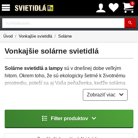
0
Vyhľadávanie
Úvod
Vonkajšie svietidlá
Solárne
Vonkajšie solárne svietidlá
Solárne svietidlá a lampy
sú v dnešnej dobe veľkým
hitom. Okrem toho, že sú ekologicky šetrné k životnému
prostrediu, poteší sa aj Vaša peňaženka, keďže solárna
energia je zadarmo.
Zobraziť viac
Solárne svietidlá sa hodia na osvetlenie
príjazdovej
cesty
,
chodníka
či
vstupných dverí
alebo jednoducho
tam, kde
chýba elektrický prúd.
Podmienka však je, aby
Filter produktov
bolo na danom mieste dostatok slnečného žiarenia.
Solárne svietidlo totiž
celý deň prijíma energiu zo slnka
a