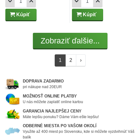
Kúpiť
Kúpiť
Zobraziť ďalšie...
1
2
›
DOPRAVA ZADARMO
pri nákupe nad 20EUR
MOŽNOSŤ ONLINE PLATBY
U nás môžete zaplatiť online kartou
GARANCIA NAJLEPŠEJ CENY
Máte lepšiu ponuku? Dáme Vám ešte lepšiu!
ODBERNÉ MIESTA PO VAŠOM OKOLÍ
Využite až 400 miest po Slovensku, kde si môžete vyzdvihnúť Váš
balík