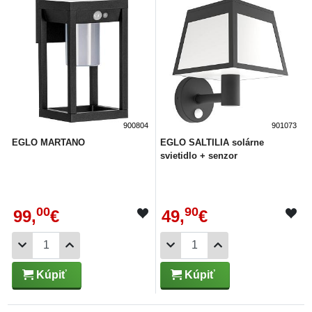
900804
901073
EGLO MARTANO
EGLO SALTILIA solárne
svietidlo + senzor
00
90
99,
€
49,
€
Kúpiť
Kúpiť