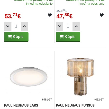
ihneď na odoslanie
ihneď na odoslanie
20
159,
€
71
80
53,
€
47,
€
Kúpiť
Kúpiť
6481-17
4092-27
PAUL NEUHAUS LARS
PAUL NEUHAUS FUNGUS