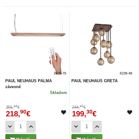
2625-79
6238-48
PAUL NEUHAUS PALMA
PAUL NEUHAUS GRETA
závesné
Skladom
10
47
356,
€
244,
€
90
30
218,
€
199,
€