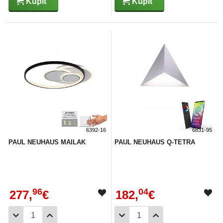
Kúpiť
Kúpiť
6392-16
6831-95
PAUL NEUHAUS MAILAK
PAUL NEUHAUS Q-TETRA
96
04
277,
€
182,
€