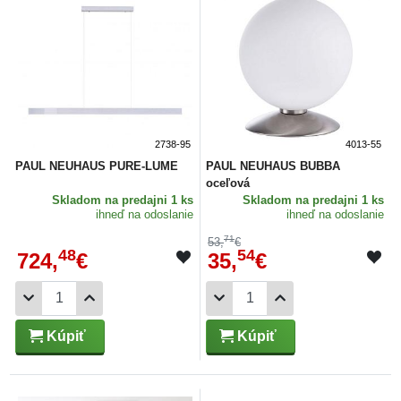
2738-95
4013-55
PAUL NEUHAUS PURE-LUME
PAUL NEUHAUS BUBBA
oceľová
Skladom
na predajni 1 ks
Skladom
na predajni 1 ks
ihneď na odoslanie
ihneď na odoslanie
71
53,
€
48
54
724,
€
35,
€
Kúpiť
Kúpiť