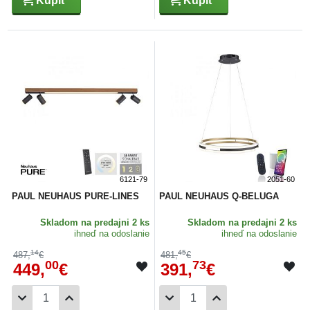
Kúpiť
Kúpiť
6121-79
2051-60
PAUL NEUHAUS PURE-LINES
PAUL NEUHAUS Q-BELUGA
Skladom
na predajni 2 ks
Skladom
na predajni 2 ks
ihneď na odoslanie
ihneď na odoslanie
14
45
487,
€
481,
€
00
73
449,
€
391,
€