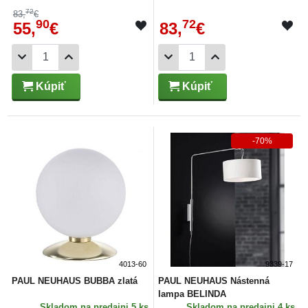
72
83,
€
90
72
55,
€
83,
€
Kúpiť
Kúpiť
-70%
4013-60
9339-17
PAUL NEUHAUS BUBBA zlatá
PAUL NEUHAUS Nástenná
lampa BELINDA
Skladom
na predajni 5 ks
Skladom
na predajni 4 ks