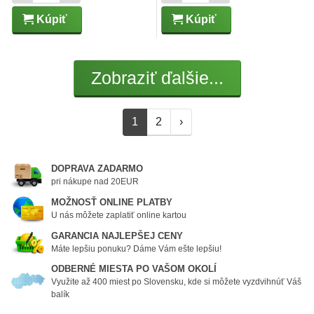
Kúpiť
Kúpiť
Zobraziť ďalšie...
1
2
›
DOPRAVA ZADARMO
pri nákupe nad 20EUR
MOŽNOSŤ ONLINE PLATBY
U nás môžete zaplatiť online kartou
GARANCIA NAJLEPŠEJ CENY
Máte lepšiu ponuku? Dáme Vám ešte lepšiu!
ODBERNÉ MIESTA PO VAŠOM OKOLÍ
Využite až 400 miest po Slovensku, kde si môžete vyzdvihnúť Váš
balík