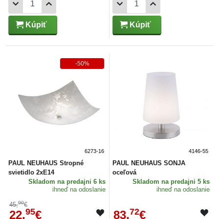
Kúpiť
Kúpiť
-50%
6273-16
4146-55
PAUL NEUHAUS Stropné
PAUL NEUHAUS SONJA
svietidlo 2xE14
oceľová
Skladom
na predajni 6 ks
Skladom
na predajni 5 ks
ihneď na odoslanie
ihneď na odoslanie
90
45,
€
95
72
22,
€
83,
€