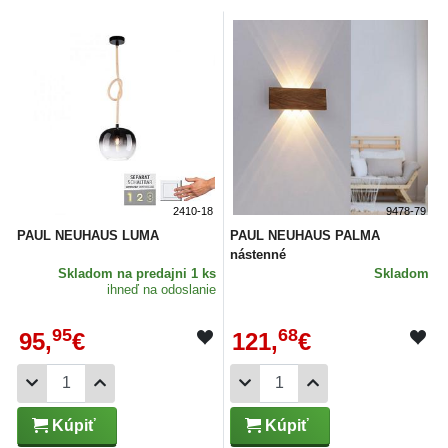
2410-18
9478-79
PAUL NEUHAUS LUMA
PAUL NEUHAUS PALMA
nástenné
Skladom
na predajni 1 ks
Skladom
ihneď na odoslanie
95
68
95,
€
121,
€
Kúpiť
Kúpiť