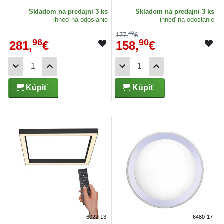
Skladom
na predajni 3 ks
Skladom
na predajni 3 ks
ihneď na odoslanie
ihneď na odoslanie
49
177,
€
96
90
281,
€
158,
€
Kúpiť
Kúpiť
6022-13
6480-17