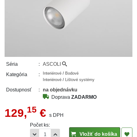
ASCOLI
Séria
Interiérové
/
Bodové
Kategória
Interiérové
/
Lištové systémy
na objednávku
Dostupnosť
Doprava
ZADARMO
15
129,
€
s DPH
Počet ks:
Vložiť do košíka