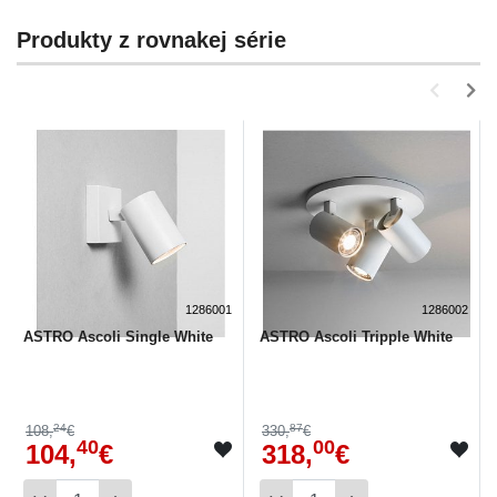
Produkty z rovnakej série
1286001
1286002
ASTRO Ascoli Single White
ASTRO Ascoli Tripple White
24
87
108,
€
330,
€
40
00
104,
€
318,
€