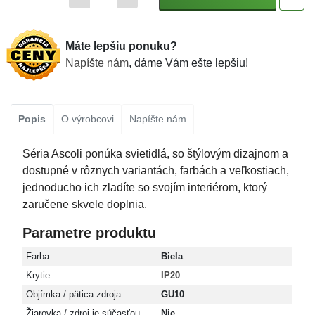
Máte lepšiu ponuku?
Napíšte nám
, dáme Vám ešte lepšiu!
Popis
O výrobcovi
Napíšte nám
Séria Ascoli ponúka svietidlá, so štýlovým dizajnom a
dostupné v rôznych variantách, farbách a veľkostiach,
jednoducho ich zladíte so svojím interiérom, ktorý
zaručene skvele doplnia.
Parametre produktu
Farba
Biela
Krytie
IP20
Objímka / pätica zdroja
GU10
Žiarovka / zdroj je súčasťou
Nie