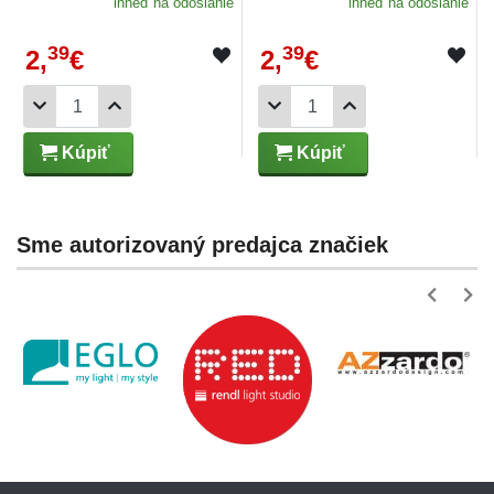
ihneď na odoslanie
ihneď na odoslanie
39
39
2,
€
2,
€
Kúpiť
Kúpiť
Sme autorizovaný predajca značiek