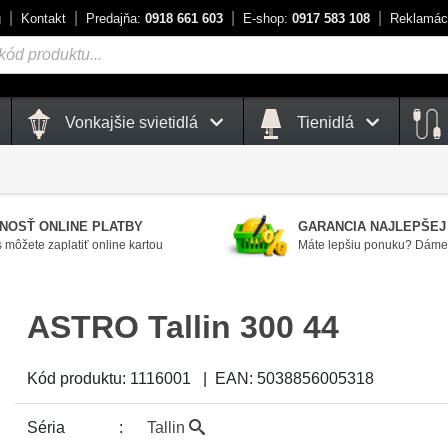
g
Kontakt
Predajňa:
0918 661 603
E-shop:
0917 583 108
Reklamác
Vonkajšie svietidlá
Tienidlá
NOSŤ ONLINE PLATBY
GARANCIA NAJLEPŠEJ
 môžete zaplatiť online kartou
Máte lepšiu ponuku? Dáme 
ASTRO Tallin 300 44
Kód produktu:
1116001
|
EAN:
5038856005318
Séria
Tallin