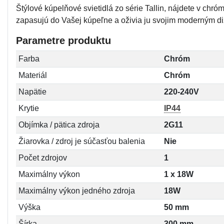
Štýlové kúpelňové svietidlá zo série Tallin, nájdete v chr
zapasujú do Vašej kúpeľne a oživia ju svojim moderným d
Parametre produktu
Farba
Chróm
Materiál
Chróm
Napätie
220-240V
Krytie
IP44
Objímka / pätica zdroja
2G11
Žiarovka / zdroj je súčasťou balenia
Nie
Počet zdrojov
1
Maximálny výkon
1 x 18W
Maximálny výkon jedného zdroja
18W
Výška
50 mm
Šírka
300 mm