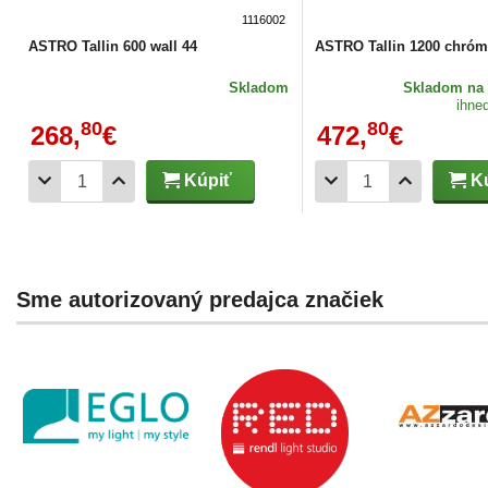
1116002
ASTRO Tallin 600 wall 44
ASTRO Tallin 1200 chróm
Skladom
Skladom
na 
ihne
80
80
268,
€
472,
€
Kúpiť
Kú
Sme autorizovaný predajca značiek