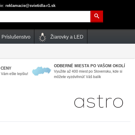
ie:
reklamacie@svietidla-r1.sk
Príslušenstvo
Žiarovky a LED
ODBERNÉ MIESTA PO VAŠOM OKOLÍ
 CENY
Využite až 400 miest po Slovensku, kde si
Vám ešte lepšiu!
môžete vyzdvihnúť Váš balík