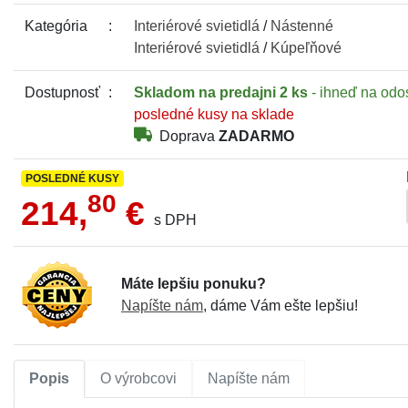
Kategória
Interiérové
svietidlá
/
Nástenné
Interiérové
svietidlá
/
Kúpeľňové
Dostupnosť
Skladom
na predajni 2 ks
- ihneď na odo
posledné kusy na sklade
Doprava
ZADARMO
POSLEDNÉ KUSY
80
214,
€
s DPH
Máte lepšiu ponuku?
Napíšte nám
, dáme Vám ešte lepšiu!
Popis
O výrobcovi
Napíšte nám