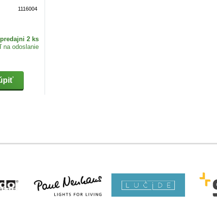
1116004
predajni 2 ks
ď na odoslanie
piť