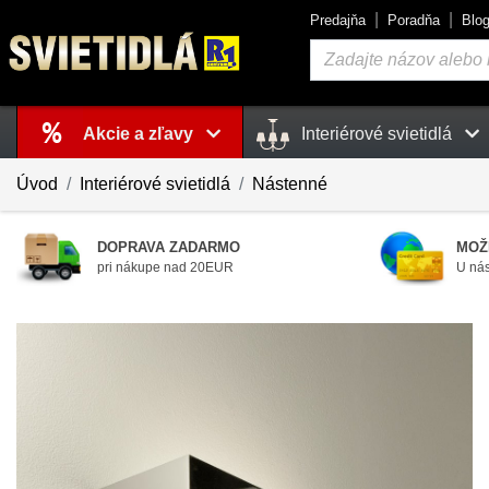
Predajňa
Poradňa
Blo
Vyhľadávanie
Akcie a zľavy
Interiérové svietidlá
Košík
je prázdny
Úvod
Interiérové svietidlá
Nástenné
DOPRAVA ZADARMO
MOŽ
pri nákupe nad 20EUR
U nás