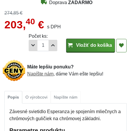
Doprava
ZADARMO
274,85 €
40
203,
€
s DPH
Počet ks:
Vložiť do košíka
Máte lepšiu ponuku?
Napíšte nám
, dáme Vám ešte lepšiu!
Popis
O výrobcovi
Napíšte nám
Závesné svietidlo Esperanza je spojením mliečnych a
chrómových guličiek na chrómovej základni.
Parametre produktu