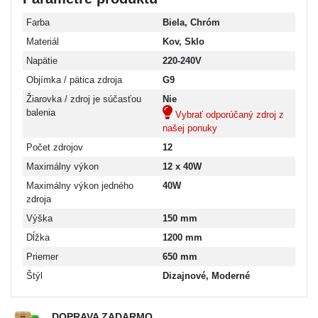
Farba
Biela, Chróm
Materiál
Kov, Sklo
Napätie
220-240V
Objímka / pätica zdroja
G9
Žiarovka / zdroj je súčasťou
Nie
balenia
Vybrať odporúčaný zdroj z
našej ponuky
Počet zdrojov
12
Maximálny výkon
12 x 40W
Maximálny výkon jedného
40W
zdroja
Výška
150 mm
Dĺžka
1200 mm
Priemer
650 mm
Štýl
Dizajnové, Moderné
DOPRAVA ZADARMO