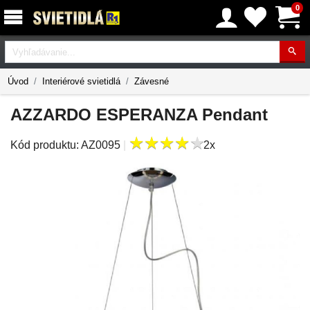
0
Vyhľadávanie
Úvod
Interiérové svietidlá
Závesné
AZZARDO ESPERANZA Pendant
★
★
★
★
★
★
★
★
★
★
Kód produktu:
AZ0095
|
2x