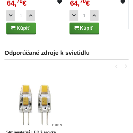
70
70
64,
€
64,
€
Kúpiť
Kúpiť
Odporúčané zdroje k svietidlu
110159
Stmievateľná LED žiarovka