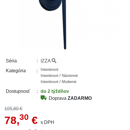
IZZA
Séria
Interiérové
Kategória
Interiérové
/
Nástenné
Interiérové
/
Moderné
do 2 týždňov
Dostupnosť
Doprava
ZADARMO
105,80 €
30
78,
€
s DPH