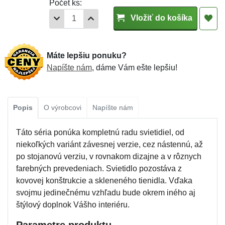
Počet ks:
Vložiť do košíka
Máte lepšiu ponuku?
Napíšte nám
, dáme Vám ešte lepšiu!
Popis
O výrobcovi
Napíšte nám
Táto séria ponúka kompletnú radu svietidiel, od
niekoľkých variánt závesnej verzie, cez nástennú, až
po stojanovú verziu, v rovnakom dizajne a v rôznych
farebných prevedeniach. Svietidlo pozostáva z
kovovej konštrukcie a skleneného tienidla. Vďaka
svojmu jedinečnému vzhľadu bude okrem iného aj
štýlový doplnok Vášho interiéru.
Parametre produktu