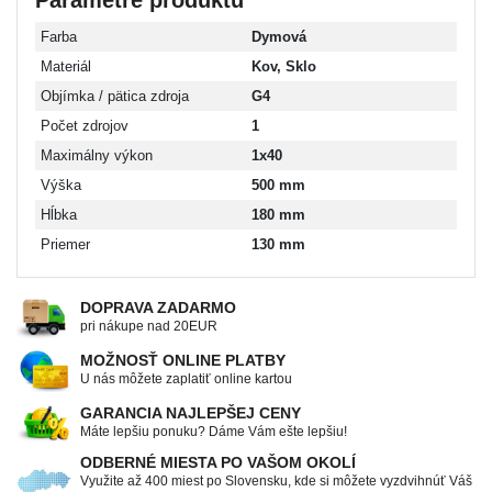
Farba
Dymová
Materiál
Kov, Sklo
Objímka / pätica zdroja
G4
Počet zdrojov
1
Maximálny výkon
1x40
Výška
500 mm
Hĺbka
180 mm
Priemer
130 mm
DOPRAVA ZADARMO
pri nákupe nad 20EUR
MOŽNOSŤ ONLINE PLATBY
U nás môžete zaplatiť online kartou
GARANCIA NAJLEPŠEJ CENY
Máte lepšiu ponuku? Dáme Vám ešte lepšiu!
ODBERNÉ MIESTA PO VAŠOM OKOLÍ
Využite až 400 miest po Slovensku, kde si môžete vyzdvihnúť Váš