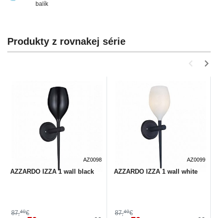
balík
Produkty z rovnakej série
AZ0098
AZ0099
AZZARDO IZZA 1 wall black
AZZARDO IZZA 1 wall white
40
40
87,
€
87,
€