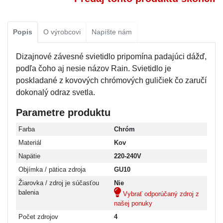
Popis
O výrobcovi
Napíšte nám
Dizajnové závesné svietidlo pripomína padajúci dážď,
podľa čoho aj nesie názov Rain. Svietidlo je
poskladané z kovových chrómových guličiek čo zaručí
dokonalý odraz svetla.
Parametre produktu
Farba
Chróm
Materiál
Kov
Napätie
220-240V
Objímka / pätica zdroja
GU10
Žiarovka / zdroj je súčasťou
Nie
balenia
Vybrať odporúčaný zdroj z
našej ponuky
Počet zdrojov
4