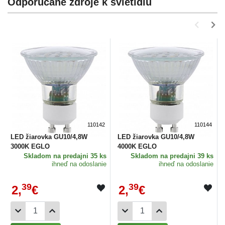
Odporúčané zdroje k svietidlu
110142
110144
LED žiarovka GU10/4,8W
LED žiarovka GU10/4,8W
3000K EGLO
4000K EGLO
Skladom
na predajni 35 ks
Skladom
na predajni 39 ks
ihneď na odoslanie
ihneď na odoslanie
39
39
2,
€
2,
€