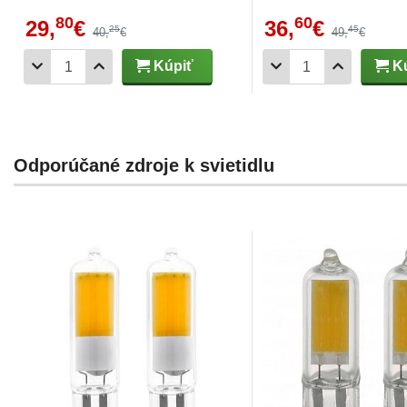
80
60
29,
€
36,
€
25
45
40,
€
49,
€
Kúpiť
Kú
Odporúčané zdroje k svietidlu