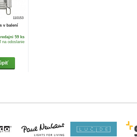
110153
 v balení
redajni 59 ks
ď na odoslanie
piť