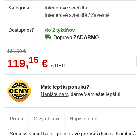
Kategória
Interiérové
svietidlá
Interiérové
svietidlá
/
Závesné
Dostupnosť
do 2 týždňov
Doprava
ZADARMO
161,00 €
15
119,
€
s DPH
Máte lepšiu ponuku?
Napíšte nám
, dáme Vám ešte lepšiu!
Popis
O výrobcovi
Napíšte nám
Séria svietidiel Rubic je to pravé pre Váš domov. Kombiná