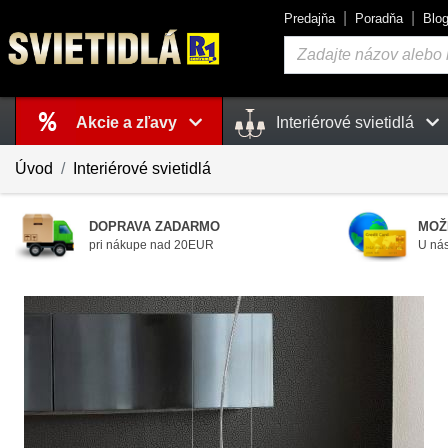
Predajňa
Poradňa
Blo
Vyhľadávanie
Akcie a zľavy
Interiérové svietidlá
Košík
je prázdny
Úvod
Interiérové svietidlá
DOPRAVA ZADARMO
MOŽ
pri nákupe nad 20EUR
U nás