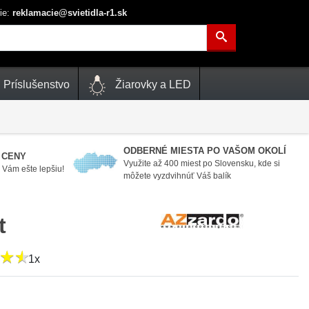
ie:
reklamacie@svietidla-r1.sk
Príslušenstvo
Žiarovky a LED
ODBERNÉ MIESTA PO VAŠOM OKOLÍ
 CENY
Využite až 400 miest po Slovensku, kde si
Vám ešte lepšiu!
môžete vyzdvihnúť Váš balík
t
★
★
★
★
1x