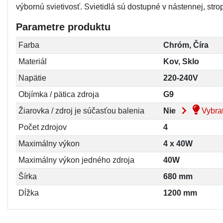
výbornú svietivosť. Svietidlá sú dostupné v nástennej, strop
Parametre produktu
Farba
Chróm, Číra
Materiál
Kov, Sklo
Napätie
220-240V
Objímka / pätica zdroja
G9
Žiarovka / zdroj je súčasťou balenia
Nie
Vybrať
Počet zdrojov
4
Maximálny výkon
4 x 40W
Maximálny výkon jedného zdroja
40W
Šírka
680 mm
Dĺžka
1200 mm