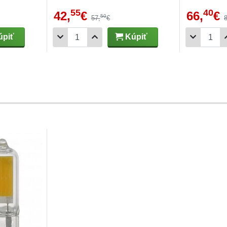
55
40
42,
€
66,
€
50
57,
€
piť
Kúpiť