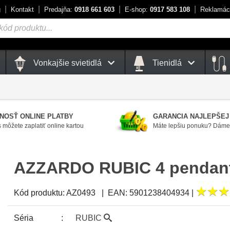
g
Kontakt
Predajňa:
0918 661 603
E-shop:
0917 583 108
Reklamác
Vonkajšie svietidlá
Tienidlá
NOSŤ ONLINE PLATBY
GARANCIA NAJLEPŠEJ
 môžete zaplatiť online kartou
Máte lepšiu ponuku? Dáme 
AZZARDO RUBIC 4 pendan
★
★
★
★
★
★
Kód produktu:
AZ0493
|
EAN:
5901238404934
|
Séria
RUBIC