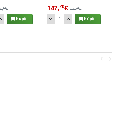
20
147,
€
70
95
89,
€
198,
€
Kúpiť
Kúpiť