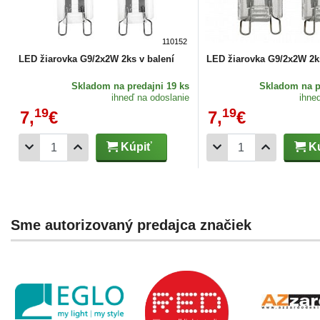
110152
LED žiarovka G9/2x2W 2ks v balení
LED žiarovka G9/2x2W 2ks
Skladom
na predajni 19 ks
Skladom
na p
ihneď na odoslanie
ihne
19
19
7,
€
7,
€
Kúpiť
Kú
Sme autorizovaný predajca značiek