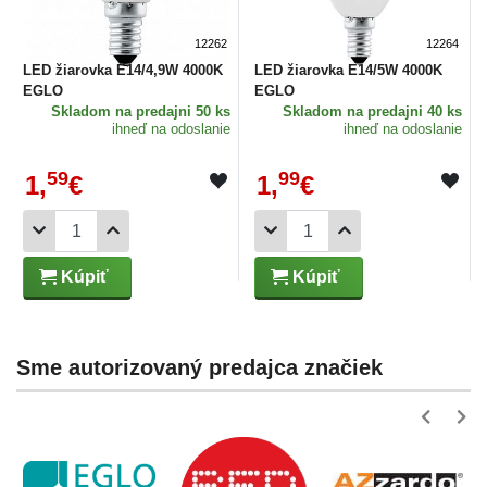
12262
12264
LED žiarovka E14/4,9W 4000K
LED žiarovka E14/5W 4000K
EGLO
EGLO
Skladom
na predajni 50 ks
Skladom
na predajni 40 ks
ihneď na odoslanie
ihneď na odoslanie
59
99
1,
€
1,
€
Kúpiť
Kúpiť
Sme autorizovaný predajca značiek