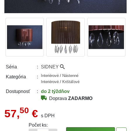
SIDNEY
Séria
Interiérové
/
Nástenné
Kategória
Interiérové
/
Krištáľové
do 2 týždňov
Dostupnosť
Doprava
ZADARMO
50
57,
€
s DPH
Počet ks: