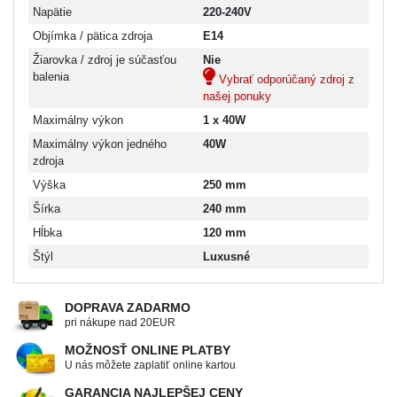
Napätie
220-240V
Objímka / pätica zdroja
E14
Žiarovka / zdroj je súčasťou
Nie
balenia
Vybrať odporúčaný zdroj z
našej ponuky
Maximálny výkon
1 x 40W
Maximálny výkon jedného
40W
zdroja
Výška
250 mm
Šírka
240 mm
Hĺbka
120 mm
Štýl
Luxusné
DOPRAVA ZADARMO
pri nákupe nad 20EUR
MOŽNOSŤ ONLINE PLATBY
U nás môžete zaplatiť online kartou
GARANCIA NAJLEPŠEJ CENY