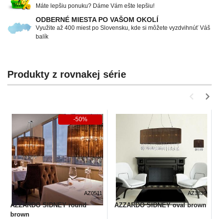
Máte lepšiu ponuku? Dáme Vám ešte lepšiu!
ODBERNÉ MIESTA PO VAŠOM OKOLÍ
Využite až 400 miest po Slovensku, kde si môžete vyzdvihnúť Váš
balík
Produkty z rovnakej série
-50%
AZ0511
AZ1839
AZZARDO SIDNEY round
AZZARDO SIDNEY oval brown
brown