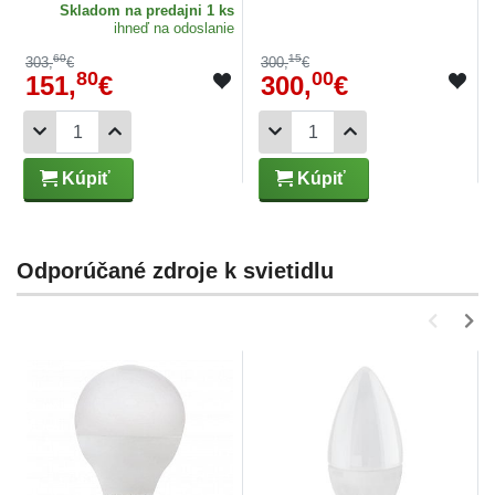
Skladom
na predajni 1 ks
ihneď na odoslanie
60
15
303,
€
300,
€
80
00
151,
€
300,
€
Kúpiť
Kúpiť
Odporúčané zdroje k svietidlu