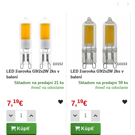
110152
110153
LED žiarovka G9/2x2W 2ks v
LED žiarovka G9/2x2W 2ks v
balení
balení
Skladom
na predajni 21 ks
Skladom
na predajni 59 ks
ihneď na odoslanie
ihneď na odoslanie
19
19
7,
€
7,
€
Kúpiť
Kúpiť