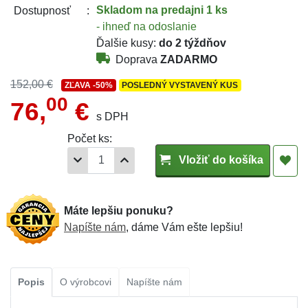
Skladom
na predajni 1 ks
Dostupnosť
- ihneď na odoslanie
Ďalšie kusy:
do 2 týždňov
Doprava
ZADARMO
152,00 €
ZĽAVA
-50%
POSLEDNÝ VYSTAVENÝ KUS
00
76,
€
s DPH
Počet ks:
Vložiť do košíka
Máte lepšiu ponuku?
Napíšte nám
, dáme Vám ešte lepšiu!
Popis
O výrobcovi
Napíšte nám