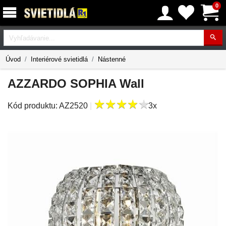
0
Vyhľadávanie
Úvod
Interiérové svietidlá
Nástenné
AZZARDO SOPHIA Wall
★
★
★
★
★
★
★
★
★
★
Kód produktu:
AZ2520
|
3x