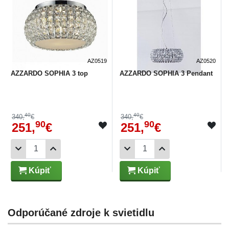
AZ0519
AZ0520
AZZARDO SOPHIA 3 top
AZZARDO SOPHIA 3 Pendant
40
40
340,
€
340,
€
90
90
251,
€
251,
€
Kúpiť
Kúpiť
Odporúčané zdroje k svietidlu