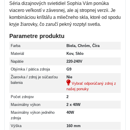
Séria dizajnových svietidiel Sophia Vám ponúka
viacero veľkostí v závesnej, ale aj stropnej verzii. Je
kombináciou krištáľu a mliečneho skla, ktoré od spodu
kryje žiarovky, čo zaručí pekný rozptyl svetla.
Parametre produktu
Farba
Biela, Chróm, Číra
Materiál
Kov, Sklo
Napätie
220-240V
Objímka / pätica zdroja
G9
Žiarovka / zdroj je súčasťou
Nie
balenia
Vybrať odporúčaný zdroj z
našej ponuky
Počet zdrojov
2
Maximálny výkon
2 x 40W
Maximálny výkon jedného
40W
zdroja
Výška
160 mm