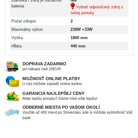
Žiarovka / zdroj je súčasťou
Nie
balenia
Vybrať odporúčaný zdroj z
našej ponuky
Počet zdrojov
2
Maximálny výkon
230W +33W
Výška
1800 mm
Hĺbka
440 mm
DOPRAVA ZADARMO
pri nákupe nad 20EUR
MOŽNOSŤ ONLINE PLATBY
U nás môžete zaplatiť online kartou
GARANCIA NAJLEPŠEJ CENY
Máte lepšiu ponuku? Dáme Vám ešte lepšiu!
ODBERNÉ MIESTA PO VAŠOM OKOLÍ
Využite až 400 miest po Slovensku, kde si môžete vyzdvihnúť Váš
balík