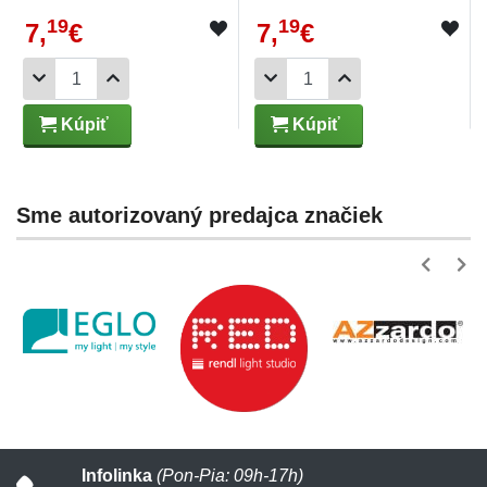
19
19
7,
€
7,
€
Kúpiť
Kúpiť
Sme autorizovaný predajca značiek
Infolinka
(Pon-Pia: 09h-17h)