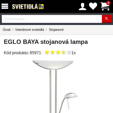
0
Vyhľadávanie
Úvod
Interiérové svietidlá
Stojanové
EGLO BAYA stojanová lampa
★
★
★
★
★
★
★
★
★
★
Kód produktu:
85971
|
1x