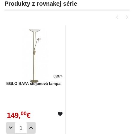
Produkty z rovnakej série
85974
EGLO BAYA stojanová lampa
00
149,
€