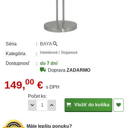
BAYA
Séria
Interiérové
/
Stojanové
Kategória
do 7 dní
Dostupnosť
Doprava
ZADARMO
00
149,
€
s DPH
Počet ks:
Vložiť do košíka
Máte lepšiu ponuku?