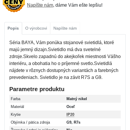
Napíšte nám
, dáme Vám ešte lepšiu!
Popis
O výrobcovi
Napíšte nám
Séria BAYA, Vám ponúka stojanové svietidlá, ktoré
majú jemný dizajn.Svietidlo má dva svetelné
zdroje.Skvelo zapadnú do akejkoľek miestnosti Vášho
interiéru, a obohatia ho o príjemné svetlo.Svietidlá
nájdete v rôznych dostupných variantách a farebných
prevedeniach. Svietidlo je na závit R7S a G9.
Parametre produktu
Farba
Matný nikel
Materiál
Oceľ
Krytie
IP20
Objímka / pätica zdroja
G9, R7s