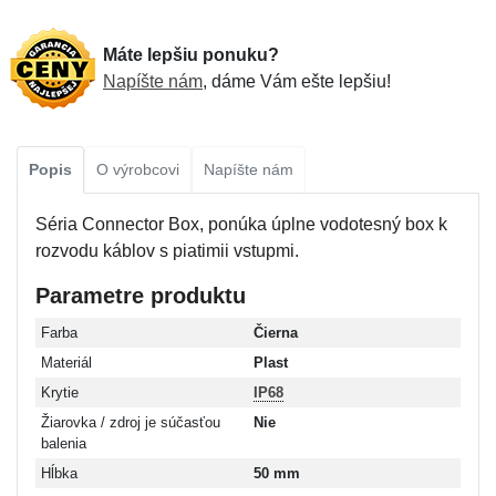
Máte lepšiu ponuku?
Napíšte nám
, dáme Vám ešte lepšiu!
Popis
O výrobcovi
Napíšte nám
Séria Connector Box, ponúka úplne vodotesný box k
rozvodu káblov s piatimii vstupmi.
Parametre produktu
Farba
Čierna
Materiál
Plast
Krytie
IP68
Žiarovka / zdroj je súčasťou
Nie
balenia
Hĺbka
50 mm