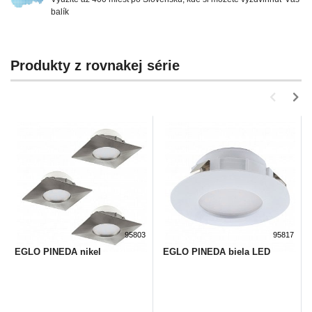
balík
Produkty z rovnakej série
95803
95817
EGLO PINEDA nikel
EGLO PINEDA biela LED