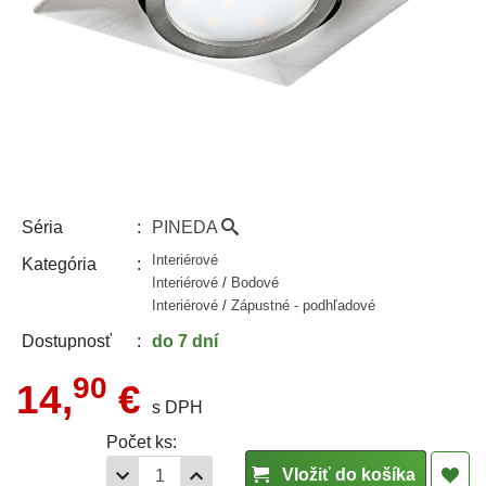
PINEDA
Séria
Interiérové
Kategória
Interiérové
/
Bodové
Interiérové
/
Zápustné - podhľadové
do 7 dní
Dostupnosť
90
14,
€
s DPH
Počet ks:
Vložiť do košíka