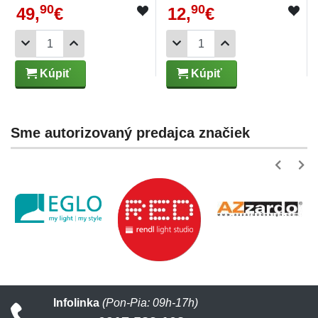
90
90
49,
€
12,
€
Kúpiť
Kúpiť
Sme autorizovaný predajca značiek
Infolinka
(Pon-Pia: 09h-17h)