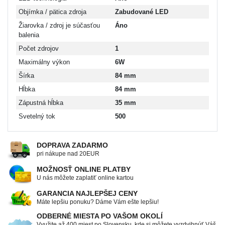
Objímka / pätica zdroja
Zabudované LED
Žiarovka / zdroj je súčasťou
Áno
balenia
Počet zdrojov
1
Maximálny výkon
6W
Šírka
84 mm
Hĺbka
84 mm
Zápustná hĺbka
35 mm
Svetelný tok
500
DOPRAVA ZADARMO
pri nákupe nad 20EUR
MOŽNOSŤ ONLINE PLATBY
U nás môžete zaplatiť online kartou
GARANCIA NAJLEPŠEJ CENY
Máte lepšiu ponuku? Dáme Vám ešte lepšiu!
ODBERNÉ MIESTA PO VAŠOM OKOLÍ
Využite až 400 miest po Slovensku, kde si môžete vyzdvihnúť Váš