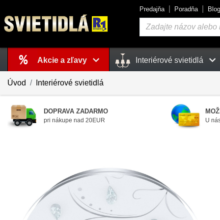
Predajňa
Poradňa
Blo
Vyhľadávanie
Akcie a zľavy
Interiérové svietidlá
Košík
je prázdny
Úvod
Interiérové svietidlá
DOPRAVA ZADARMO
MOŽ
pri nákupe nad 20EUR
U nás