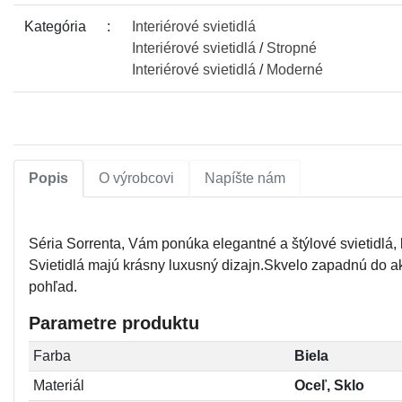
Kategória
Interiérové
svietidlá
Interiérové
svietidlá
/
Stropné
Interiérové
svietidlá
/
Moderné
Popis
O výrobcovi
Napíšte nám
Séria Sorrenta, Vám ponúka elegantné a štýlové svietidlá, 
Svietidlá majú krásny luxusný dizajn.Skvelo zapadnú do ak
pohľad.
Parametre produktu
Farba
Biela
Materiál
Oceľ, Sklo