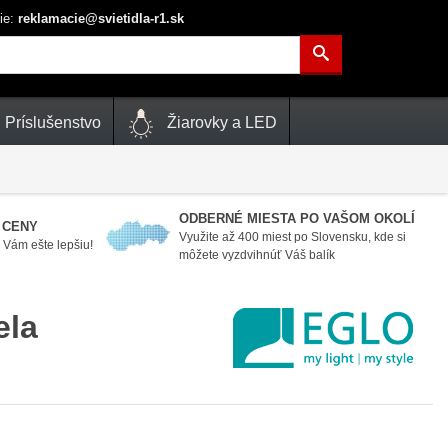
ie:
reklamacie@svietidla-r1.sk
Príslušenstvo
Žiarovky a LED
ODBERNÉ MIESTA PO VAŠOM OKOLÍ
 CENY
Využite až 400 miest po Slovensku, kde si
Vám ešte lepšiu!
môžete vyzdvihnúť Váš balík
ela