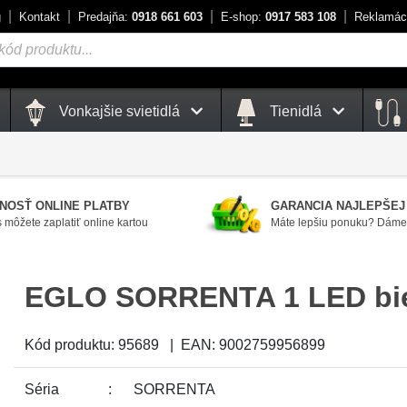
g
Kontakt
Predajňa:
0918 661 603
E-shop:
0917 583 108
Reklamác
Vonkajšie svietidlá
Tienidlá
NOSŤ ONLINE PLATBY
GARANCIA NAJLEPŠEJ
 môžete zaplatiť online kartou
Máte lepšiu ponuku? Dáme 
EGLO SORRENTA 1 LED bi
Kód produktu:
95689
|
EAN:
9002759956899
Séria
SORRENTA