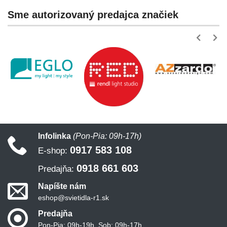
Sme autorizovaný predajca značiek
Infolinka
(Pon-Pia: 09h-17h)
0917 583 108
E-shop:
0918 661 603
Predajňa:
Napíšte nám
eshop@svietidla-r1.sk
Predajňa
Pon-Pia: 09h-19h, Sob: 09h-17h