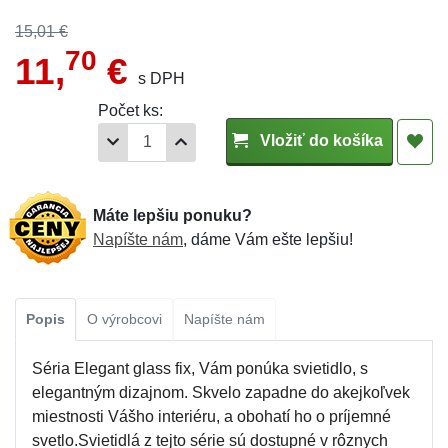
15,01 €
70
11,
€
s DPH
Počet ks:
Vložiť do košíka
Máte lepšiu ponuku?
Napíšte nám
, dáme Vám ešte lepšiu!
Popis
O výrobcovi
Napíšte nám
Séria Elegant glass fix, Vám ponúka svietidlo, s
elegantným dizajnom. Skvelo zapadne do akejkoľvek
miestnosti Vášho interiéru, a obohatí ho o príjemné
svetlo.Svietidlá z tejto série sú dostupné v rôznych