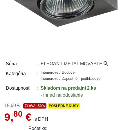
ELEGANT METAL MOVABLE
Séria
Interiérové
/
Bodové
Kategória
Interiérové
/
Zápustné - podhľadové
Skladom
na predajni 2 ks
Dostupnosť
- ihneď na odoslanie
19,60 €
ZĽAVA
-50%
POSLEDNÉ KUSY
80
9,
€
s DPH
Počet ks: