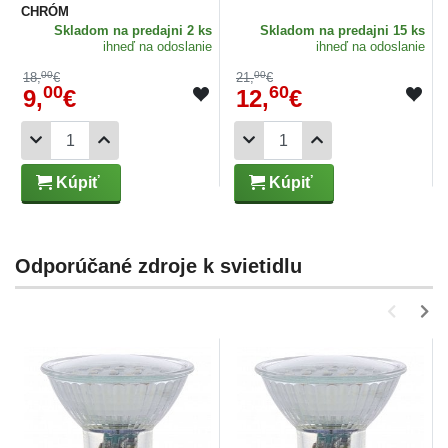
CHRÓM
Skladom
na predajni 2 ks
Skladom
na predajni 15 ks
ihneď na odoslanie
ihneď na odoslanie
00
00
18,
€
21,
€
00
60
9,
€
12,
€
Kúpiť
Kúpiť
Odporúčané zdroje k svietidlu