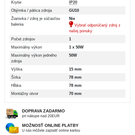
Krytie
IP20
Objímka / pätica zdroja
GU10
Žiarovka / zdroj je súčasťou
Nie
balenia
Vybrať odporúčaný zdroj z
našej ponuky
Počet zdrojov
1
Maximálny výkon
1 x 50W
Maximálny výkon jedného
50W
zdroja
Výška
15 mm
Šírka
78 mm
Hĺbka
78 mm
Montážny otvor
70 mm
DOPRAVA ZADARMO
pri nákupe nad 20EUR
MOŽNOSŤ ONLINE PLATBY
U nás môžete zaplatiť online kartou