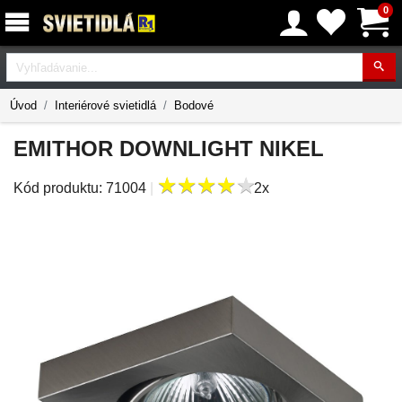
0
Vyhľadávanie
Úvod
Interiérové svietidlá
Bodové
EMITHOR DOWNLIGHT NIKEL
★
★
★
★
★
★
★
★
★
★
Kód produktu:
71004
|
2x