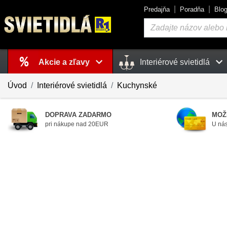
Predajňa
Poradňa
Blo
Vyhľadávanie
Akcie a zľavy
Interiérové svietidlá
Košík
je prázdny
Úvod
Interiérové svietidlá
Kuchynské
DOPRAVA ZADARMO
MOŽ
pri nákupe nad 20EUR
U nás