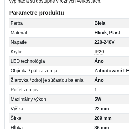
vypínač a sú dostupné v rôznych veľkostiach.
Parametre produktu
Farba
Biela
Materiál
Hliník, Plast
Napätie
220-240V
Krytie
IP20
LED technológia
Áno
Objímka / pätica zdroja
Zabudované L
Žiarovka / zdroj je súčasťou balenia
Áno
Počet zdrojov
1
Maximálny výkon
5W
Výška
22 mm
Šírka
289 mm
Hĺbka
36 mm