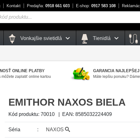
g
Kontakt
Predajňa:
0918 661 603
E-shop:
0917 583 108
Reklamác
Vonkajšie svietidlá
Tienidlá
NOSŤ ONLINE PLATBY
GARANCIA NAJLEPŠEJ
 môžete zaplatiť online kartou
Máte lepšiu ponuku? Dáme 
EMITHOR NAXOS BIELA
Kód produktu:
70010
|
EAN:
8585032224409
Séria
NAXOS