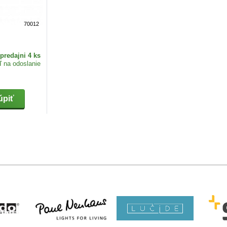
70012
predajni 4 ks
ď na odoslanie
piť