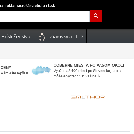
ie:
reklamacie@svietidla-r1.sk
Príslušenstvo
Žiarovky a LED
ODBERNÉ MIESTA PO VAŠOM OKOLÍ
 CENY
Využite až 400 miest po Slovensku, kde si
Vám ešte lepšiu!
môžete vyzdvihnúť Váš balík