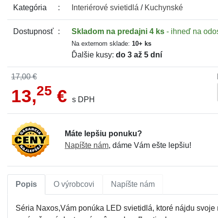
Kategória
Interiérové
svietidlá
/
Kuchynské
Dostupnosť
Skladom
na predajni 4 ks
- ihneď na odo
Na externom sklade:
10+ ks
Ďalšie kusy:
do 3 až 5 dní
17,00 €
25
13,
€
s DPH
Máte lepšiu ponuku?
Napíšte nám
, dáme Vám ešte lepšiu!
Popis
O výrobcovi
Napíšte nám
Séria Naxos,Vám ponúka LED svietidlá, ktoré nájdu svoje