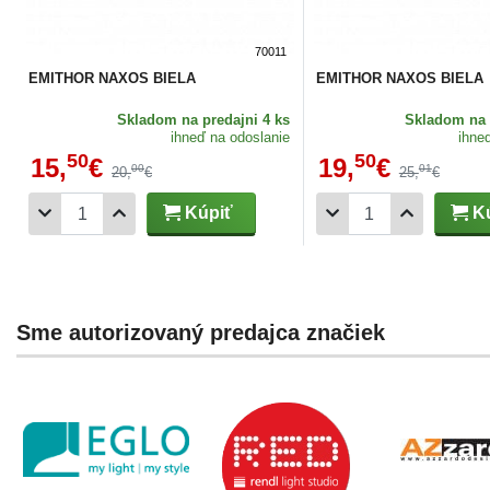
70011
EMITHOR NAXOS BIELA
EMITHOR NAXOS BIELA
Skladom
na predajni 4 ks
Skladom
na 
ihneď na odoslanie
ihne
50
50
15,
€
19,
€
00
01
20,
€
25,
€
Kúpiť
Kú
Sme autorizovaný predajca značiek