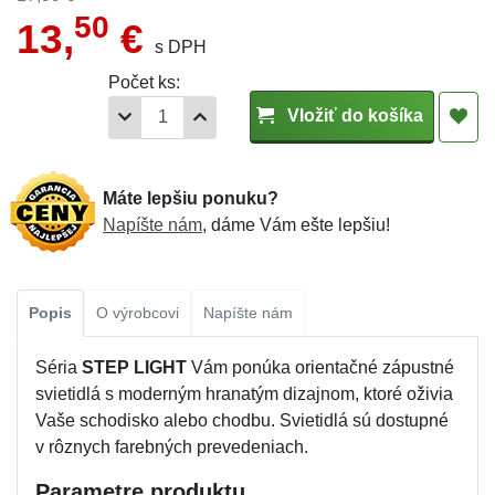
50
13,
€
s DPH
Počet ks:
Vložiť do košíka
Máte lepšiu ponuku?
Napíšte nám
, dáme Vám ešte lepšiu!
Popis
O výrobcovi
Napíšte nám
Séria
STEP LIGHT
Vám ponúka orientačné zápustné
svietidlá s moderným hranatým dizajnom, ktoré oživia
Vaše schodisko alebo chodbu. Svietidlá sú dostupné
v rôznych farebných prevedeniach.
Parametre produktu