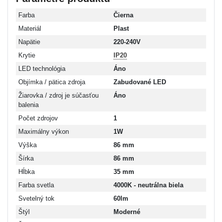
Farba
Čierna
Materiál
Plast
Napätie
220-240V
Krytie
IP20
LED technológia
Áno
Objímka / pätica zdroja
Zabudované LED
Žiarovka / zdroj je súčasťou
Áno
balenia
Počet zdrojov
1
Maximálny výkon
1W
Výška
86 mm
Šírka
86 mm
Hĺbka
35 mm
Farba svetla
4000K - neutrálna biela
Svetelný tok
60lm
Štýl
Moderné