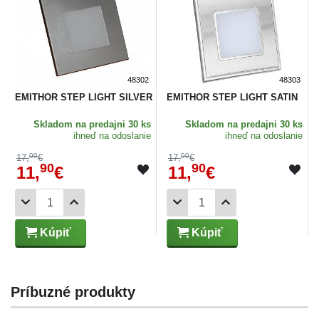
48302
48303
EMITHOR STEP LIGHT SILVER
EMITHOR STEP LIGHT SATIN
Skladom
na predajni 30 ks
Skladom
na predajni 30 ks
ihneď na odoslanie
ihneď na odoslanie
00
00
17,
€
17,
€
90
90
11,
€
11,
€
Kúpiť
Kúpiť
Príbuzné produkty