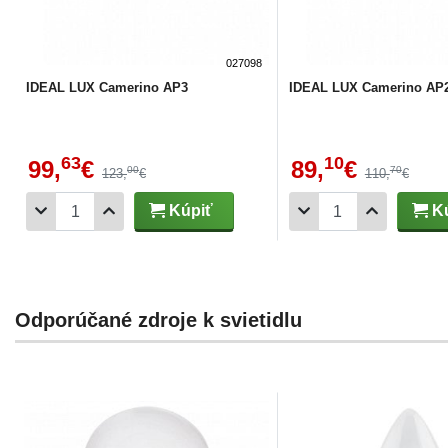
027098
IDEAL LUX Camerino AP3
IDEAL LUX Camerino AP
63
10
99,
€
89,
€
00
70
123,
€
110,
€
Kúpiť
Kú
Odporúčané zdroje k svietidlu