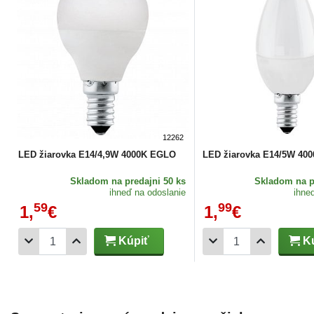
12262
LED žiarovka E14/4,9W 4000K EGLO
LED žiarovka E14/5W 40
Skladom
na predajni 50 ks
Skladom
na p
ihneď na odoslanie
ihne
59
99
1,
€
1,
€
Kúpiť
Kú