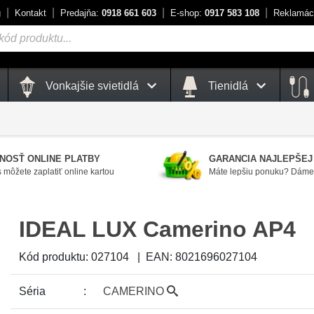
g
Kontakt
Predajňa:
0918 661 603
E-shop:
0917 583 108
Reklamác
Vonkajšie svietidlá
Tienidlá
NOSŤ ONLINE PLATBY
GARANCIA NAJLEPŠEJ
 môžete zaplatiť online kartou
Máte lepšiu ponuku? Dáme 
IDEAL LUX Camerino AP4
Kód produktu:
027104
|
EAN:
8021696027104
Séria
CAMERINO