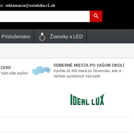
ie:
reklamacie@svietidla-r1.sk
Príslušenstvo
Žiarovky a LED
ODBERNÉ MIESTA PO VAŠOM OKOLÍ
 CENY
Využite až 400 miest po Slovensku, kde si
Vám ešte lepšiu!
môžete vyzdvihnúť Váš balík