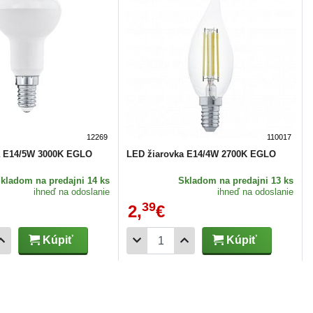
12269
110017
a E14/5W 3000K EGLO
LED žiarovka E14/4W 2700K EGLO
Skladom
na predajni 14 ks
Skladom
na predajni 13 ks
ihneď na odoslanie
ihneď na odoslanie
39
2,
€
Kúpiť
Kúpiť