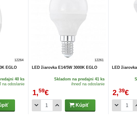
12264
12261
00K EGLO
LED žiarovka E14/5W 3000K EGLO
LED žiarovk
redajni 40 ks
Skladom
na predajni 41 ks
ď na odoslanie
ihneď na odoslanie
59
39
1,
€
2,
€
piť
Kúpiť