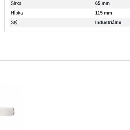
Šírka
65 mm
Hĺbka
115 mm
Štýl
Industriálne