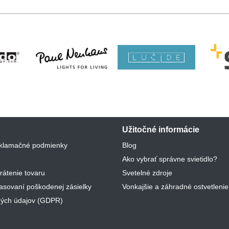
Užitočné informácie
klamačné podmienky
Blog
Ako vybrať správne svietidlo?
rátenie tovaru
Svetelné zdroje
lasovaní poškodenej zásielky
Vonkajšie a záhradné ostvetlenie
ých údajov (GDPR)