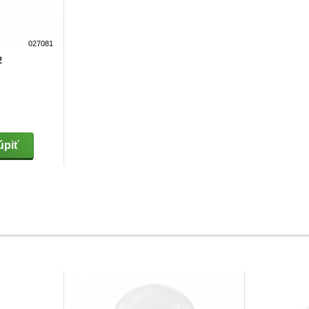
027081
2
piť