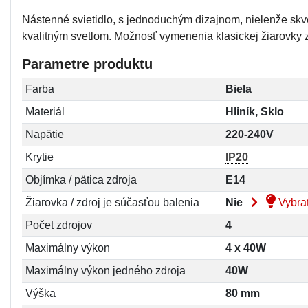
Nástenné svietidlo, s jednoduchým dizajnom, nielenže skve
kvalitným svetlom. Možnosť vymenenia klasickej žiarovky z
Parametre produktu
Farba
Biela
Materiál
Hliník, Sklo
Napätie
220-240V
Krytie
IP20
Objímka / pätica zdroja
E14
Žiarovka / zdroj je súčasťou balenia
Nie
Vybrať
Počet zdrojov
4
Maximálny výkon
4 x 40W
Maximálny výkon jedného zdroja
40W
Výška
80 mm