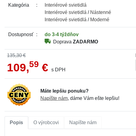
Kategória
Interiérové
svietidlá
Interiérové
svietidlá
/
Nástenné
Interiérové
svietidlá
/
Moderné
Dostupnosť
do 3-4 týždňov
Doprava
ZADARMO
135,30 €
59
109,
€
s DPH
Máte lepšiu ponuku?
Napíšte nám
, dáme Vám ešte lepšiu!
Popis
O výrobcovi
Napíšte nám