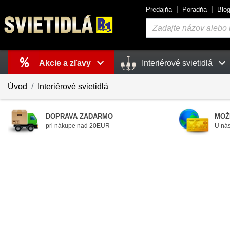
Predajňa
Poradňa
Blo
Vyhľadávanie
Akcie a zľavy
Interiérové svietidlá
Košík
je prázdny
Úvod
Interiérové svietidlá
DOPRAVA ZADARMO
MOŽ
pri nákupe nad 20EUR
U nás