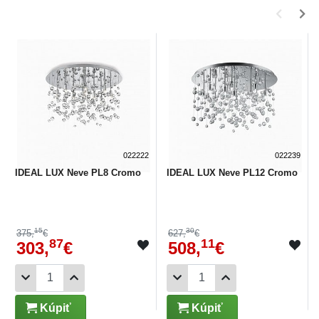
022222
022239
IDEAL LUX Neve PL8 Cromo
IDEAL LUX Neve PL12 Cromo
15
30
375,
€
627,
€
87
11
303,
€
508,
€
Kúpiť
Kúpiť