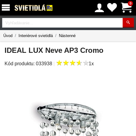
0
Vyhľadávanie
Úvod
Interiérové svietidlá
Nástenné
IDEAL LUX Neve AP3 Cromo
★
★
★
★
★
★
★
★
★
★
Kód produktu:
033938
|
1x