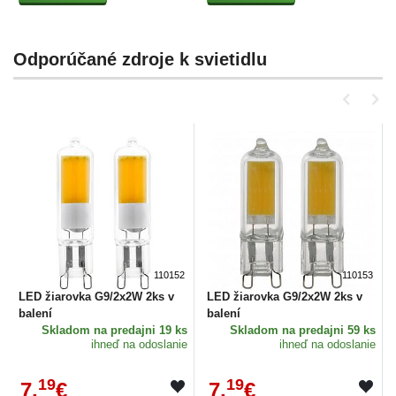
Odporúčané zdroje k svietidlu
110152
110153
LED žiarovka G9/2x2W 2ks v
LED žiarovka G9/2x2W 2ks v
balení
balení
Skladom
na predajni 19 ks
Skladom
na predajni 59 ks
ihneď na odoslanie
ihneď na odoslanie
19
19
7,
€
7,
€