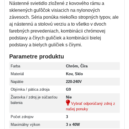
Nástenné svietidlo zložené z kovového rámu a
sklenených guľôčok visiacich na nylonových
závesoch. Séria ponúka niekoľko stropných typov, ale
aj nástennú a stolovú verziu a to všetko v dvoch
farebných prevedeniach, kombinácii chrómovej
podstavy a čírych guličiek a kombinácii bielej
podstavy a bielych guličiek s čírymi.
Parametre produktu
Farba
Chróm, Číra
Materiál
Kov, Sklo
Napätie
220-240V
Objímka / pätica zdroja
G9
Žiarovka / zdroj je súčasťou
Nie
balenia
Vybrať odporúčaný zdroj z
našej ponuky
Počet zdrojov
3
Maximálny výkon
3 x 40W