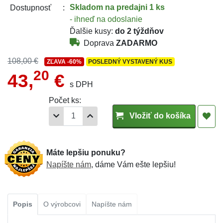
Skladom
na predajni 1 ks
Dostupnosť
- ihneď na odoslanie
Ďalšie kusy:
do 2 týždňov
Doprava
ZADARMO
108,00 €
ZĽAVA
-60%
POSLEDNÝ VYSTAVENÝ KUS
20
43,
€
s DPH
Počet ks:
Vložiť do košíka
Máte lepšiu ponuku?
Napíšte nám
, dáme Vám ešte lepšiu!
Popis
O výrobcovi
Napíšte nám