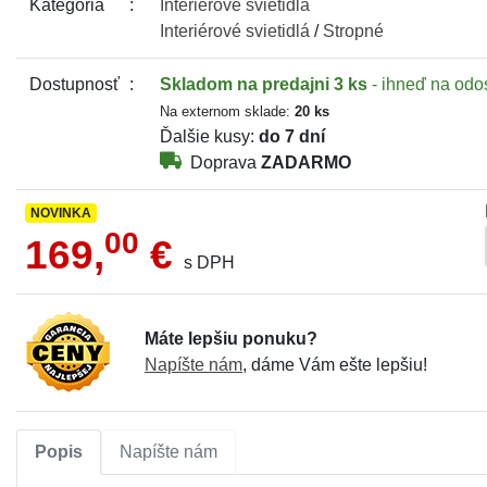
Kategória
Interiérové
svietidlá
Interiérové
svietidlá
/
Stropné
Dostupnosť
Skladom
na predajni 3 ks
- ihneď na odo
Na externom sklade:
20 ks
Ďalšie kusy:
do 7 dní
Doprava
ZADARMO
NOVINKA
00
169,
€
s DPH
Máte lepšiu ponuku?
Napíšte nám
, dáme Vám ešte lepšiu!
Popis
Napíšte nám