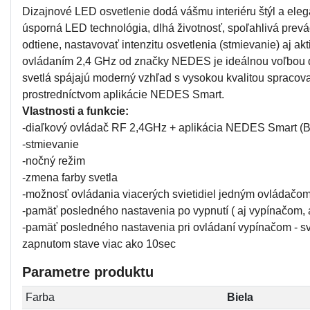
Dizajnové LED osvetlenie dodá vášmu interiéru štýl a eleg
úsporná LED technológia, dlhá životnosť, spoľahlivá prevá
odtiene, nastavovať intenzitu osvetlenia (stmievanie) aj a
ovládaním 2,4 GHz od značky NEDES je ideálnou voľbou do 
svetlá spájajú moderný vzhľad s vysokou kvalitou spraco
prostredníctvom aplikácie NEDES Smart.
Vlastnosti a funkcie:
-diaľkový ovládač RF 2,4GHz + aplikácia NEDES Smart (
-stmievanie
-nočný režim
-zmena farby svetla
-možnosť ovládania viacerých svietidiel jedným ovládačo
-pamäť posledného nastavenia po vypnutí ( aj vypínačom, 
-pamäť posledného nastavenia pri ovládaní vypínačom - svi
zapnutom stave viac ako 10sec
Parametre produktu
Farba
Biela