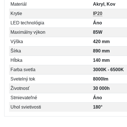
Materiál
Akryl, Kov
Krytie
IP20
LED technológia
Áno
Maximálny výkon
85W
Výška
420 mm
Šírka
890 mm
Hĺbka
140 mm
Farba svetla
3000K - 6500K
Svetelný tok
8000lm
Životnosť
30 000h
Stmievateľné
Áno
Uhol svietivosti
180°