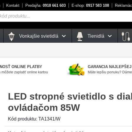
g
Kontakt
Predajňa:
0918 661 603
E-shop:
0917 583 108
Reklamác
Vonkajšie svietidlá
Tienidlá
NOSŤ ONLINE PLATBY
GARANCIA NAJLEPŠEJ
 môžete zaplatiť online kartou
Máte lepšiu ponuku? Dáme 
LED stropné svietidlo s di
ovládačom 85W
Kód produktu:
TA1341/W