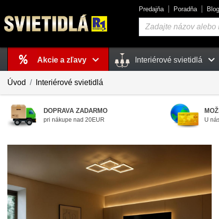
Predajňa
Poradňa
Blo
Vyhľadávanie
Akcie a zľavy
Interiérové svietidlá
Košík
je prázdny
Úvod
Interiérové svietidlá
DOPRAVA ZADARMO
MOŽ
pri nákupe nad 20EUR
U nás