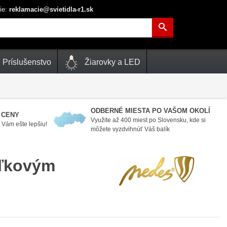
ie:
reklamacie@svietidla-r1.sk
Príslušenstvo
Žiarovky a LED
ODBERNÉ MIESTA PO VAŠOM OKOLÍ
 CENY
Využite až 400 miest po Slovensku, kde si
Vám ešte lepšiu!
môžete vyzdvihnúť Váš balík
aľkovým