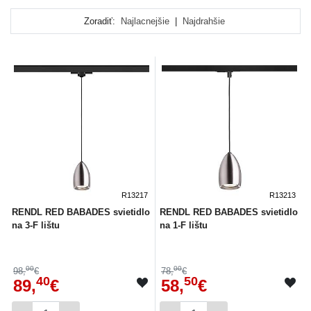
skracovať alebo spájať podľa predstáv.
Zoradiť:
Najlacnejšie
|
Najdrahšie
Lišty doplníte osvetľovacími prvkami podľa Vašich potrieb
a samozrejme aj vkusu. Pomocou lištových systémov sa
dokonale dajú nasvietiť napríklad
obrazy
,
zrkadlá
alebo
tovar v obchodoch
, kedy vytvoria zaujímavý efekt. Pri
výbere lištového systému dbajte na to, aby všetky
komponenty
boli navzájom
kompatibilné
.
R13217
R13213
RENDL RED BABADES svietidlo
RENDL RED BABADES svietidlo
na 3-F lištu
na 1-F lištu
00
00
98,
€
78,
€
40
50
89,
€
58,
€