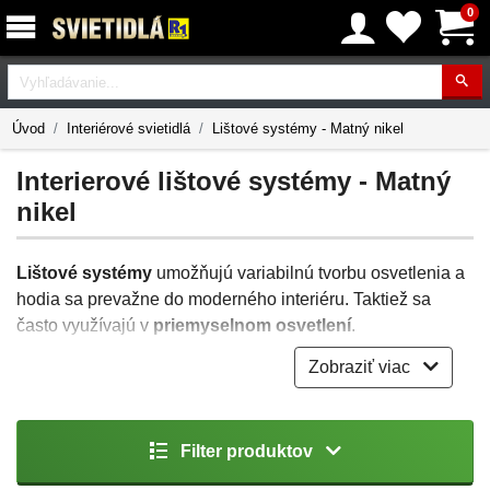
0
Vyhľadávanie
Úvod
Interiérové svietidlá
Lištové systémy - Matný nikel
Interierové lištové systémy - Matný
nikel
Lištové systémy
umožňujú variabilnú tvorbu osvetlenia a
hodia sa prevažne do moderného interiéru. Taktiež sa
často využívajú v
priemyselnom osvetlení
.
Zobraziť viac
Systémy priamo na strope vytvoria potrebné elektrické
rozvody, na ktorých sa následne nainštalujú na
navrhnutých miestach
lištové svietidlá
. Vďaka niekoľkým
možným typom napájania je možné vychádzať z
Filter produktov
ktoréhokoľvek centrálneho vývodu. Lišty je preto možné