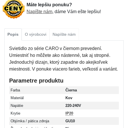
Máte lepšiu ponuku?
Napíšte nám
, dáme Vám ešte lepšiu!
Popis
O výrobcovi
Napíšte nám
Svietidlo zo série CARO v čiernom prevedení.
Umiestniť ho môžete ako nástenné, tak aj stropné.
Jednoduchý dizajn, ktorý zapadne do akejkoľvek
miestnosti. V ponuke viacero farieb, veľkostí a variánt.
Parametre produktu
Farba
Čierna
Materiál
Kov
Napätie
220-240V
Krytie
IP20
Objímka / pätica zdroja
GU10