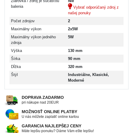
Žiarovka / zdroj je súčasťou
Nie
balenia
Vybrať odporúčaný zdroj z
našej ponuky
Počet zdrojov
2
Maximálny výkon
2x5W
Maximálny výkon jedného
5W
zdroja
Výška
130 mm
Šírka
90 mm
Dĺžka
320 mm
Štýl
Industriálne, Klasické,
Moderné
DOPRAVA ZADARMO
pri nákupe nad 20EUR
MOŽNOSŤ ONLINE PLATBY
U nás môžete zaplatiť online kartou
GARANCIA NAJLEPŠEJ CENY
Máte lepšiu ponuku? Dáme Vám ešte lepšiu!