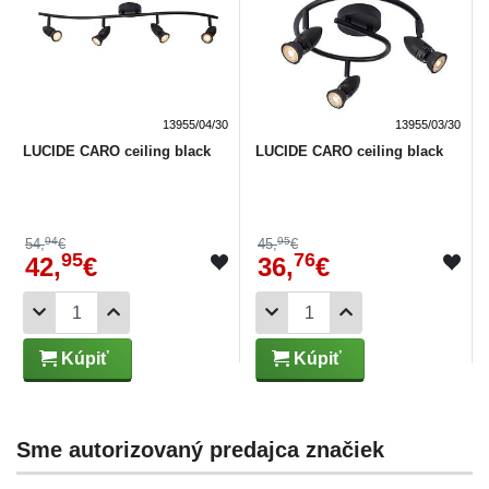
13955/04/30
13955/03/30
LUCIDE CARO ceiling black
LUCIDE CARO ceiling black
94
95
54,
€
45,
€
95
76
42,
€
36,
€
Kúpiť
Kúpiť
Sme autorizovaný predajca značiek