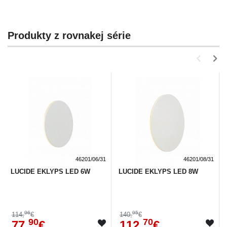
Produkty z rovnakej série
46201/06/31
46201/08/31
LUCIDE EKLYPS LED 6W
LUCIDE EKLYPS LED 8W
96
95
114,
€
140,
€
90
70
77,
€
112,
€