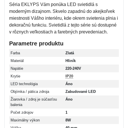
Séria EKLYPS Vám ponúka LED svietidlá s
moderným dizajnom. Skvelo zapadnú do akejkoľvek
miestnosti Vášho interiéru, kde okrem svietenia plnia i
dekoračnú funkciu. Svietidlá z tejto série sú dostupné
v rôznych veľkostiach a farebných prevedeniach.
Parametre produktu
Farba
Zlatá
Materiál
Hliník
Napätie
220-240V
Krytie
IP20
LED technológia
Áno
Objímka / pätica zdroja
Zabudované LED
Žiarovka / zdroj je súčasťou
Áno
balenia
Počet zdrojov
1
Maximálny výkon
8W
Výška
40 mm