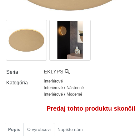
EKLYPS
Séria
Interiérové
Kategória
Interiérové
/
Nástenné
Interiérové
/
Moderné
Predaj tohto produktu skončil
Popis
O výrobcovi
Napíšte nám