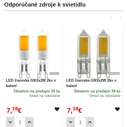
Odporúčané zdroje k svietidlu
110152
110153
LED žiarovka G9/2x2W 2ks v
LED žiarovka G9/2x2W 2ks v
balení
balení
Skladom
na predajni 19 ks
Skladom
na predajni 59 ks
ihneď na odoslanie
ihneď na odoslanie
19
19
7,
€
7,
€