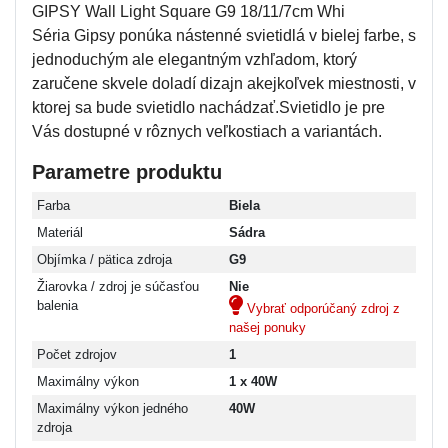
GIPSY Wall Light Square G9 18/11/7cm Whi
Séria Gipsy ponúka nástenné svietidlá v bielej farbe, s
jednoduchým ale elegantným vzhľadom, ktorý
zaručene skvele doladí dizajn akejkoľvek miestnosti, v
ktorej sa bude svietidlo nachádzať.Svietidlo je pre
Vás dostupné v rôznych veľkostiach a variantách.
Parametre produktu
Farba
Biela
Materiál
Sádra
Objímka / pätica zdroja
G9
Žiarovka / zdroj je súčasťou
Nie
balenia
Vybrať odporúčaný zdroj z
našej ponuky
Počet zdrojov
1
Maximálny výkon
1 x 40W
Maximálny výkon jedného
40W
zdroja