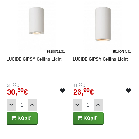
35100/11/31
35100/14/31
LUCIDE GIPSY Ceiling Light
LUCIDE GIPSY Ceiling Light
95
96
38,
€
41,
€
50
90
30,
€
26,
€
Kúpiť
Kúpiť