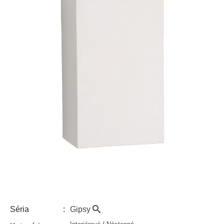
Gipsy
Séria