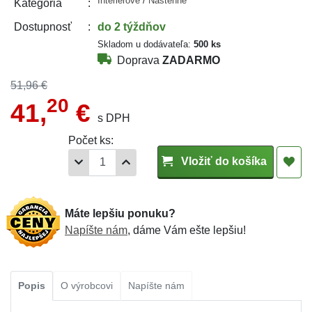
Interiérové
/
Nástenné
Kategória
do 2 týždňov
Dostupnosť
Skladom u dodávateľa:
500 ks
Doprava
ZADARMO
51,96 €
20
41,
€
s DPH
Počet ks:
Vložiť do košíka
Máte lepšiu ponuku?
Napíšte nám
, dáme Vám ešte lepšiu!
Popis
O výrobcovi
Napíšte nám