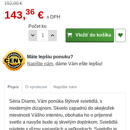
152,00 €
36
143,
€
s DPH
Počet ks:
Vložiť do košíka
Máte lepšiu ponuku?
Napíšte nám
, dáme Vám ešte lepšiu!
Popis
O výrobcovi
Napíšte nám
Séria Diamo, Vám ponúka štýlové svietidlá, s
moderným dizajnom. Skvelo zapadnú do akejkoľek
miestnosti Vášho interiéru, obohatia ho o príjemné
svetlo a navyše bude aj skvelým doplnkom. Svietidlá
nájdete v rôzny variantách a veľkostiach. Svietidlo je