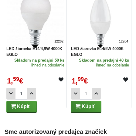
12262
12264
LED žiarovka E14/4,9W 4000K
LED žiarovka E14/5W 4000K
EGLO
EGLO
Skladom
na predajni 50 ks
Skladom
na predajni 40 ks
ihneď na odoslanie
ihneď na odoslanie
59
99
1,
€
1,
€
Kúpiť
Kúpiť
Sme autorizovaný predajca značiek