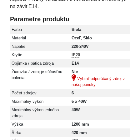
na závit E14.
Parametre produktu
Farba
Biela
Materiál
Oceľ, Sklo
Napätie
220-240V
Krytie
IP20
Objímka / pätica zdroja
E14
Žiarovka / zdroj je súčasťou
Nie
balenia
Vybrať odporúčaný zdroj z
našej ponuky
Počet zdrojov
6
Maximálny výkon
6 x 40W
Maximálny výkon jedného
40W
zdroja
Výška
1200 mm
Šírka
420 mm