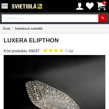
0
Vyhľadávanie
Úvod
Interiérové svietidlá
LUXERA ELIPTHON
★
★
★
★
★
★
★
★
★
★
Kód produktu:
69047
|
1x