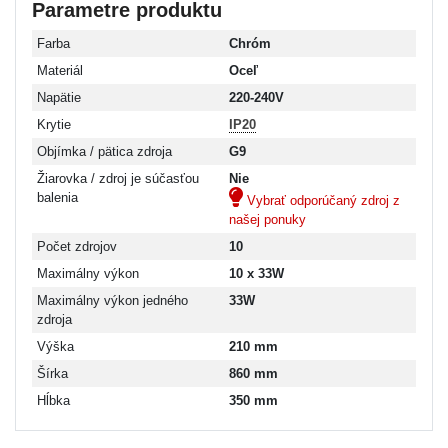
Parametre produktu
Farba
Chróm
Materiál
Oceľ
Napätie
220-240V
Krytie
IP20
Objímka / pätica zdroja
G9
Žiarovka / zdroj je súčasťou
Nie
balenia
Vybrať odporúčaný zdroj z
našej ponuky
Počet zdrojov
10
Maximálny výkon
10 x 33W
Maximálny výkon jedného
33W
zdroja
Výška
210 mm
Šírka
860 mm
Hĺbka
350 mm