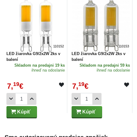
110152
110153
LED žiarovka G9/2x2W 2ks v
LED žiarovka G9/2x2W 2ks v
balení
balení
Skladom
na predajni 19 ks
Skladom
na predajni 59 ks
ihneď na odoslanie
ihneď na odoslanie
19
19
7,
€
7,
€
Kúpiť
Kúpiť