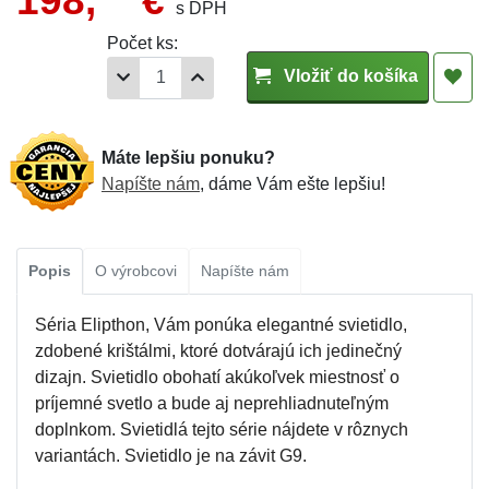
198,
€
s DPH
Počet ks:
Vložiť do košíka
Máte lepšiu ponuku?
Napíšte nám
, dáme Vám ešte lepšiu!
Popis
O výrobcovi
Napíšte nám
Séria Elipthon, Vám ponúka elegantné svietidlo,
zdobené krištálmi, ktoré dotvárajú ich jedinečný
dizajn. Svietidlo obohatí akúkoľvek miestnosť o
príjemné svetlo a bude aj neprehliadnuteľným
doplnkom. Svietidlá tejto série nájdete v rôznych
variantách. Svietidlo je na závit G9.