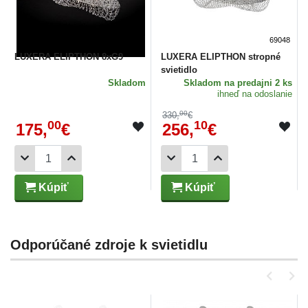
69046
69048
LUXERA ELIPTHON 8xG9
LUXERA ELIPTHON stropné
svietidlo
Skladom
Skladom
na predajni 2 ks
ihneď na odoslanie
00
330,
€
00
10
175,
€
256,
€
Kúpiť
Kúpiť
Odporúčané zdroje k svietidlu