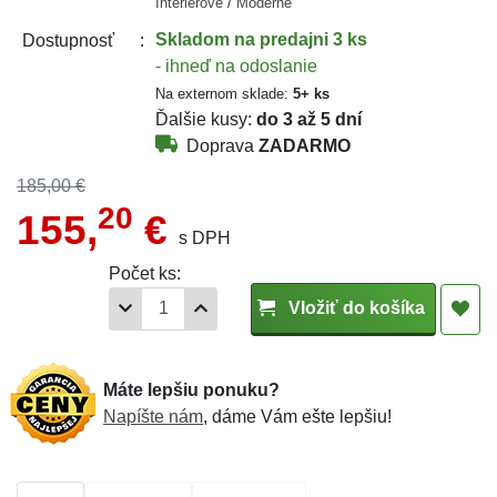
Interiérové
/
Moderné
Skladom
na predajni 3 ks
Dostupnosť
- ihneď na odoslanie
Na externom sklade:
5+ ks
Ďalšie kusy:
do 3 až 5 dní
Doprava
ZADARMO
185,00 €
20
155,
€
s DPH
Počet ks:
Vložiť do košíka
Máte lepšiu ponuku?
Napíšte nám
, dáme Vám ešte lepšiu!