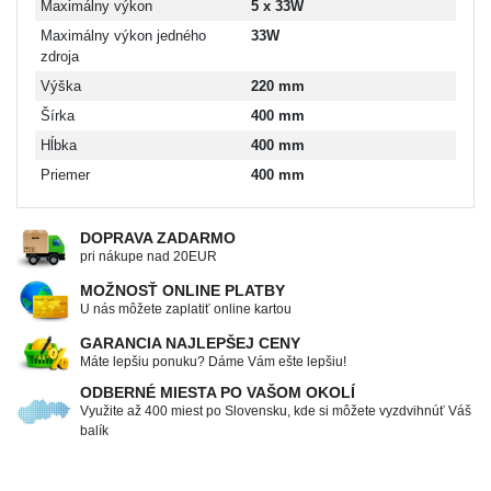
Maximálny výkon
5 x 33W
Maximálny výkon jedného
33W
zdroja
Výška
220 mm
Šírka
400 mm
Hĺbka
400 mm
Priemer
400 mm
DOPRAVA ZADARMO
pri nákupe nad 20EUR
MOŽNOSŤ ONLINE PLATBY
U nás môžete zaplatiť online kartou
GARANCIA NAJLEPŠEJ CENY
Máte lepšiu ponuku? Dáme Vám ešte lepšiu!
ODBERNÉ MIESTA PO VAŠOM OKOLÍ
Využite až 400 miest po Slovensku, kde si môžete vyzdvihnúť Váš
balík