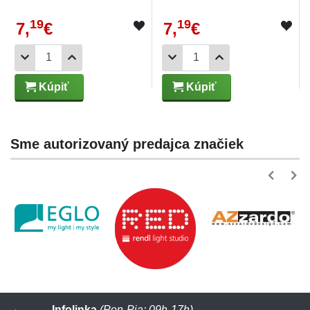
19
19
7,
€
7,
€
Kúpiť
Kúpiť
Sme autorizovaný predajca značiek
Infolinka
(Pon-Pia: 09h-17h)