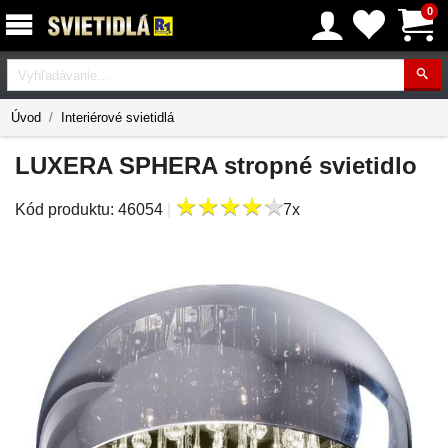
0
Vyhľadávanie
Úvod
Interiérové svietidlá
LUXERA SPHERA stropné svietidlo
★
★
★
★
★
★
★
★
★
★
Kód produktu:
46054
|
7x