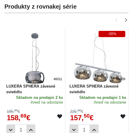
Produkty z rovnakej série
-30%
46011
46039
LUXERA SPHERA závesné
LUXERA SPHERA závesné
svietidlo
svietidlo
Skladom
na predajni 2 ks
Skladom
na predajni 1 ks
ihneď na odoslanie
ihneď na odoslanie
00
00
195,
€
225,
€
69
50
158,
€
157,
€