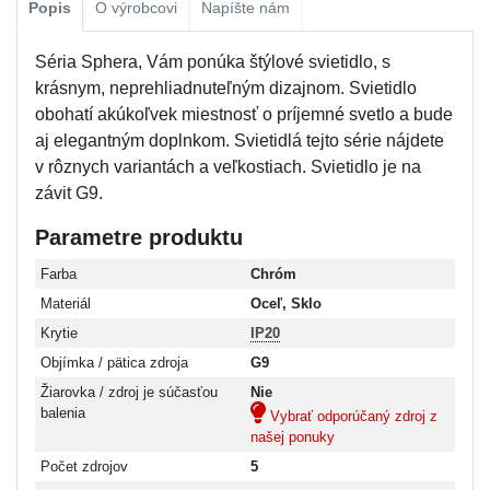
Popis
O výrobcovi
Napíšte nám
Séria Sphera, Vám ponúka štýlové svietidlo, s
krásnym, neprehliadnuteľným dizajnom. Svietidlo
obohatí akúkoľvek miestnosť o príjemné svetlo a bude
aj elegantným doplnkom. Svietidlá tejto série nájdete
v rôznych variantách a veľkostiach. Svietidlo je na
závit G9.
Parametre produktu
Farba
Chróm
Materiál
Oceľ, Sklo
Krytie
IP20
Objímka / pätica zdroja
G9
Žiarovka / zdroj je súčasťou
Nie
balenia
Vybrať odporúčaný zdroj z
našej ponuky
Počet zdrojov
5