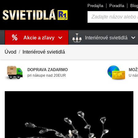
Predajňa
Poradňa
Blo
Vyhľadávanie
Akcie a zľavy
Interiérové svietidlá
Košík
je prázdny
Úvod
Interiérové svietidlá
DOPRAVA ZADARMO
MOŽ
pri nákupe nad 20EUR
U nás