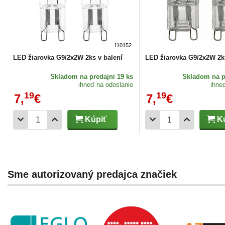
110152
LED žiarovka G9/2x2W 2ks v balení
LED žiarovka G9/2x2W 2ks
Skladom
na predajni 19 ks
Skladom
na p
ihneď na odoslanie
ihne
19
19
7,
€
7,
€
Kúpiť
Kú
Sme autorizovaný predajca značiek