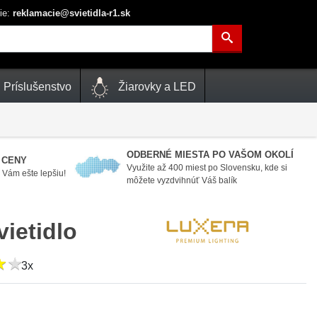
ie:
reklamacie@svietidla-r1.sk
Príslušenstvo
Žiarovky a LED
ODBERNÉ MIESTA PO VAŠOM OKOLÍ
 CENY
Využite až 400 miest po Slovensku, kde si
Vám ešte lepšiu!
môžete vyzdvihnúť Váš balík
ietidlo
★
★
★
★
3x