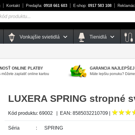
g
Kontakt
Predajňa:
0918 661 603
E-shop:
0917 583 108
Reklamác
Vonkajšie svietidlá
Tienidlá
NOSŤ ONLINE PLATBY
GARANCIA NAJLEPŠEJ
 môžete zaplatiť online kartou
Máte lepšiu ponuku? Dáme 
LUXERA SPRING stropné sv
★
★
★
★
★
★
Kód produktu:
69002
|
EAN:
8585032210709
|
Séria
SPRING