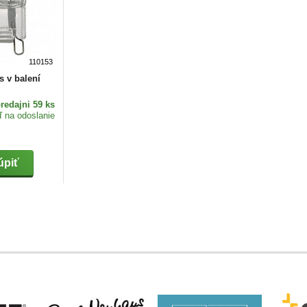
110153
 v balení
redajni 59 ks
ď na odoslanie
piť