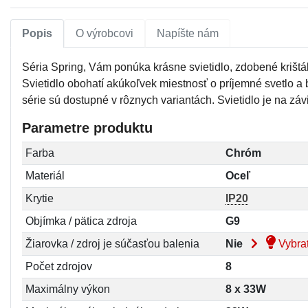
Popis
O výrobcovi
Napíšte nám
Séria Spring, Vám ponúka krásne svietidlo, zdobené krištál
Svietidlo obohatí akúkoľvek miestnosť o príjemné svetlo a
série sú dostupné v rôznych variantách. Svietidlo je na záv
Parametre produktu
Farba
Chróm
Materiál
Oceľ
Krytie
IP20
Objímka / pätica zdroja
G9
Žiarovka / zdroj je súčasťou balenia
Nie
Vybrať
Počet zdrojov
8
Maximálny výkon
8 x 33W