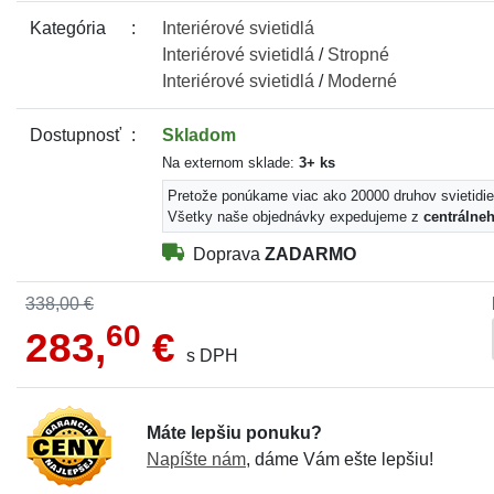
Kategória
Interiérové
svietidlá
Interiérové
svietidlá
/
Stropné
Interiérové
svietidlá
/
Moderné
Dostupnosť
Skladom
Na externom sklade:
3+ ks
Pretože ponúkame viac ako 20000 druhov svietidie
Všetky naše objednávky expedujeme z
centrálne
Doprava
ZADARMO
338,00 €
60
283,
€
s DPH
Máte lepšiu ponuku?
Napíšte nám
, dáme Vám ešte lepšiu!