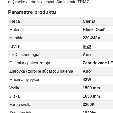
obývačke alebo v kuchyni. Stmievanie TRIAC.
Parametre produktu
Farba
Čierna
Materiál
Hliník, Oceľ
Napätie
220-240V
Krytie
IP20
LED technológia
Áno
Objímka / pätica zdroja
Zabudované L
Žiarovka / zdroj je súčasťou balenia
Áno
Maximálny výkon
42W
Výška
1500 mm
Dĺžka
1650 mm
Farba svetla
3200K
Svetelný tok
1849lm