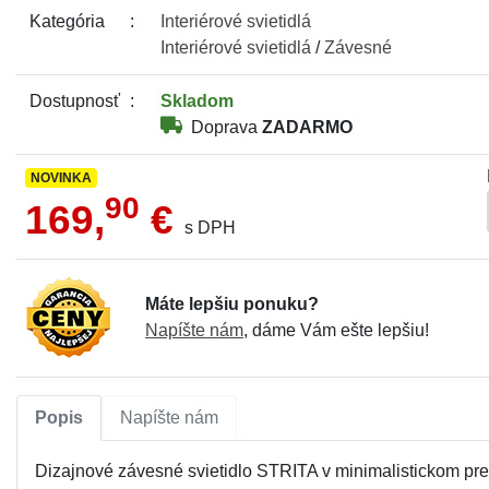
Kategória
Interiérové
svietidlá
Interiérové
svietidlá
/
Závesné
Dostupnosť
Skladom
Doprava
ZADARMO
NOVINKA
90
169,
€
s DPH
Máte lepšiu ponuku?
Napíšte nám
, dáme Vám ešte lepšiu!
Popis
Napíšte nám
Dizajnové závesné svietidlo STRITA v minimalistickom preve