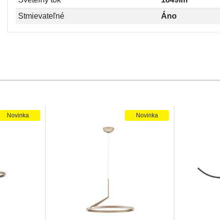
Stmievateľné
Áno
Novinka
Novinka