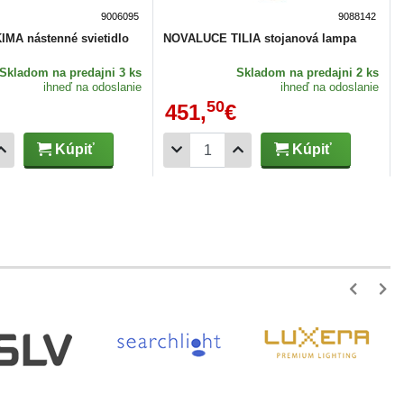
9006095
9088142
MA nástenné svietidlo
NOVALUCE TILIA stojanová lampa
Skladom
na predajni 3 ks
Skladom
na predajni 2 ks
ihneď na odoslanie
ihneď na odoslanie
50
451,
€
Kúpiť
Kúpiť