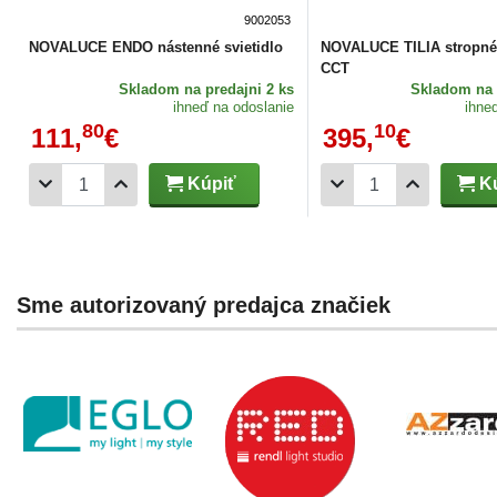
9002053
NOVALUCE ENDO nástenné svietidlo
NOVALUCE TILIA stropné 
CCT
Skladom
na predajni 2 ks
Skladom
na 
ihneď na odoslanie
ihne
80
10
111,
€
395,
€
Kúpiť
Kú
Sme autorizovaný predajca značiek