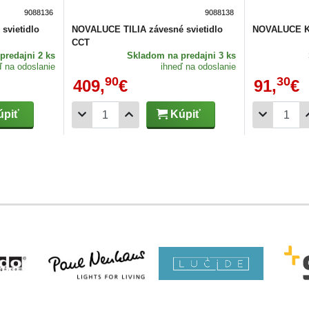
9088136
9088138
svietidlo
NOVALUCE TILIA závesné svietidlo
NOVALUCE KI
CCT
predajni 2 ks
Skladom
na predajni 3 ks
ď na odoslanie
ihneď na odoslanie
90
30
409,
€
91,
€
piť
Kúpiť