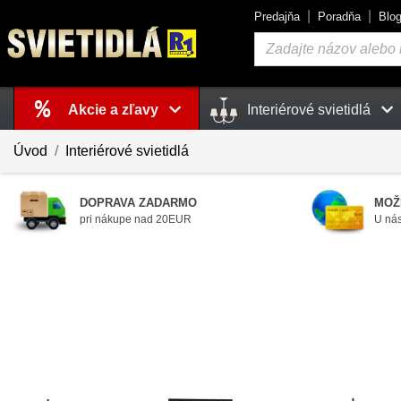
Predajňa
Poradňa
Blo
Vyhľadávanie
Akcie a zľavy
Interiérové svietidlá
Košík
je prázdny
Úvod
Interiérové svietidlá
DOPRAVA ZADARMO
MOŽ
pri nákupe nad 20EUR
U nás