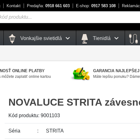
g
Kontakt
Predajňa:
0918 661 603
E-shop:
0917 583 108
Reklamác
Vonkajšie svietidlá
Tienidlá
NOSŤ ONLINE PLATBY
GARANCIA NAJLEPŠEJ
 môžete zaplatiť online kartou
Máte lepšiu ponuku? Dáme 
NOVALUCE STRITA závesné 
Kód produktu:
9001103
Séria
STRITA