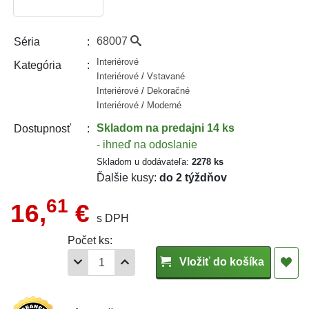
68007
Séria
Interiérové
Kategória
Interiérové
/
Vstavané
Interiérové
/
Dekoračné
Interiérové
/
Moderné
Skladom
na predajni 14 ks
Dostupnosť
- ihneď na odoslanie
Skladom u dodávateľa:
2278 ks
Ďalšie kusy:
do 2 týždňov
61
16,
€
s DPH
Počet ks:
Vložiť do košíka