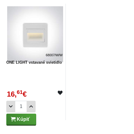
68007/W/W
ONE LIGHT vstavané svietidlo
61
16,
€
Kúpiť