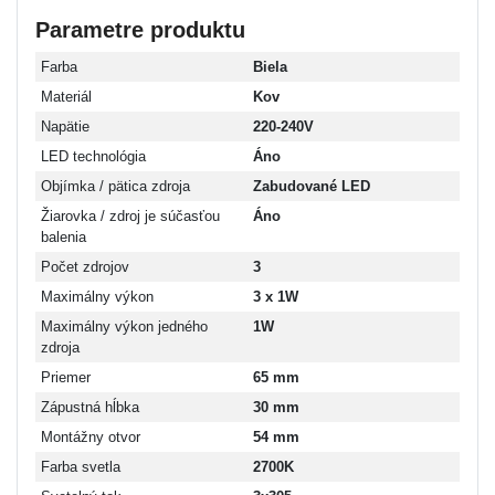
Parametre produktu
Farba
Biela
Materiál
Kov
Napätie
220-240V
LED technológia
Áno
Objímka / pätica zdroja
Zabudované LED
Žiarovka / zdroj je súčasťou
Áno
balenia
Počet zdrojov
3
Maximálny výkon
3 x 1W
Maximálny výkon jedného
1W
zdroja
Priemer
65 mm
Zápustná hĺbka
30 mm
Montážny otvor
54 mm
Farba svetla
2700K