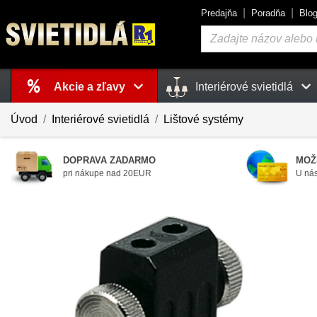
Predajňa
Poradňa
Blo
Vyhľadávanie
Akcie a zľavy
Interiérové svietidlá
Košík
je prázdny
Úvod
Interiérové svietidlá
Lištové systémy
DOPRAVA ZADARMO
MOŽ
pri nákupe nad 20EUR
U nás