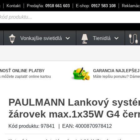
g
Kontakt
Predajňa:
0918 661 603
E-shop:
0917 583 108
Reklamác
Vonkajšie svietidlá
Tienidlá
NOSŤ ONLINE PLATBY
GARANCIA NAJLEPŠEJ
 môžete zaplatiť online kartou
Máte lepšiu ponuku? Dáme 
PAULMANN Lankový systé
žárovek max.1x35W G4 čer
Kód produktu:
97841
|
EAN:
4000870978412