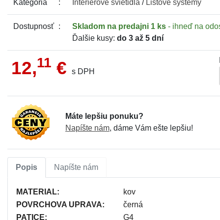
Kategória
Interiérové
svietidlá
/
Lištové systémy
Dostupnosť
Skladom
na predajni 1 ks
- ihneď na odo
Ďalšie kusy:
do 3 až 5 dní
11
12,
€
s DPH
Máte lepšiu ponuku?
Napíšte nám
, dáme Vám ešte lepšiu!
Popis
Napíšte nám
MATERIAL:
kov
POVRCHOVA UPRAVA:
černá
PATICE:
G4