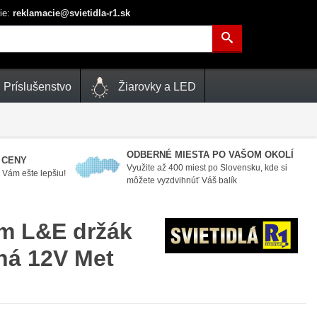
ie:
reklamacie@svietidla-r1.sk
Príslušenstvo
Žiarovky a LED
ODBERNÉ MIESTA PO VAŠOM OKOLÍ
 CENY
Využite až 400 miest po Slovensku, kde si
Vám ešte lepšiu!
môžete vyzdvihnúť Váš balík
m L&E držák
ná 12V Met