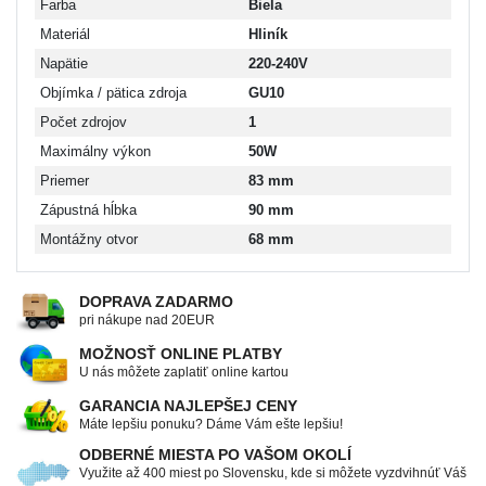
Farba
Biela
Materiál
Hliník
Napätie
220-240V
Objímka / pätica zdroja
GU10
Počet zdrojov
1
Maximálny výkon
50W
Priemer
83 mm
Zápustná hĺbka
90 mm
Montážny otvor
68 mm
DOPRAVA ZADARMO
pri nákupe nad 20EUR
MOŽNOSŤ ONLINE PLATBY
U nás môžete zaplatiť online kartou
GARANCIA NAJLEPŠEJ CENY
Máte lepšiu ponuku? Dáme Vám ešte lepšiu!
ODBERNÉ MIESTA PO VAŠOM OKOLÍ
Využite až 400 miest po Slovensku, kde si môžete vyzdvihnúť Váš