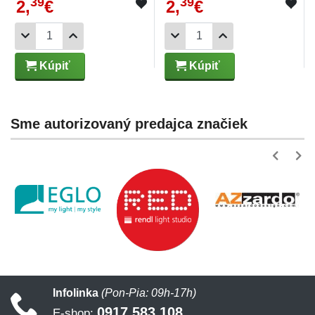
39
39
2,
€
2,
€
Kúpiť
Kúpiť
Sme autorizovaný predajca značiek
Infolinka
(Pon-Pia: 09h-17h)
0917 583 108
E-shop: