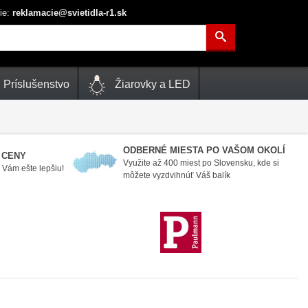
ie:
reklamacie@svietidla-r1.sk
Príslušenstvo
Žiarovky a LED
ODBERNÉ MIESTA PO VAŠOM OKOLÍ
 CENY
Využite až 400 miest po Slovensku, kde si
Vám ešte lepšiu!
môžete vyzdvihnúť Váš balík