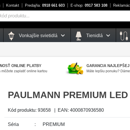
g
Kontakt
Predajňa:
0918 661 603
E-shop:
0917 583 108
Reklamác
Vonkajšie svietidlá
Tienidlá
NOSŤ ONLINE PLATBY
GARANCIA NAJLEPŠEJ
 môžete zaplatiť online kartou
Máte lepšiu ponuku? Dáme 
PAULMANN PREMIUM LED
Kód produktu:
93658
|
EAN:
4000870936580
Séria
PREMIUM