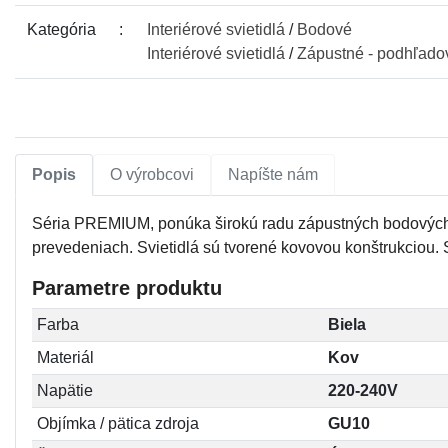
Kategória
Interiérové
svietidlá
/
Bodové
Interiérové
svietidlá
/
Zápustné - podhľado
Popis
O výrobcovi
Napíšte nám
Séria PREMIUM, ponúka širokú radu zápustných bodových sv
prevedeniach. Svietidlá sú tvorené kovovou konštrukciou. 
Parametre produktu
Farba
Biela
Materiál
Kov
Napätie
220-240V
Objímka / pätica zdroja
GU10