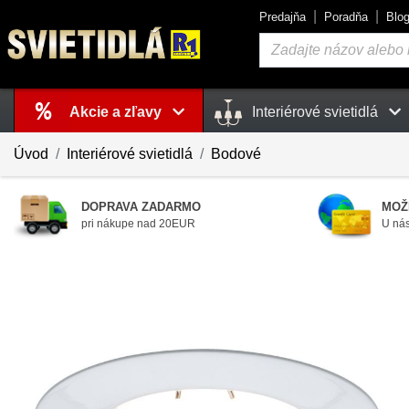
Predajňa
Poradňa
Blo
Vyhľadávanie
Akcie a zľavy
Interiérové svietidlá
Košík
je prázdny
Úvod
Interiérové svietidlá
Bodové
DOPRAVA ZADARMO
MOŽ
pri nákupe nad 20EUR
U nás