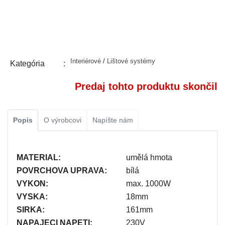
Interiérové
/
Lištové systémy
Kategória
Predaj tohto produktu skončil
Popis
O výrobcovi
Napíšte nám
MATERIAL:
umělá hmota
POVRCHOVA UPRAVA:
bílá
VYKON:
max. 1000W
VYSKA:
18mm
SIRKA:
161mm
NAPAJECI NAPETI:
230V