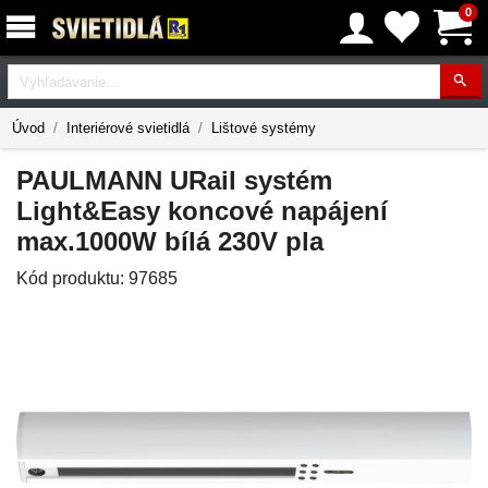
0
Vyhľadávanie
Úvod
Interiérové svietidlá
Lištové systémy
PAULMANN URail systém
Light&Easy koncové napájení
max.1000W bílá 230V pla
Kód produktu:
97685