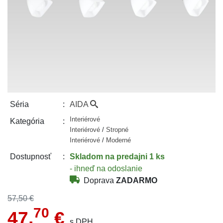
AIDA
Séria
Interiérové
Kategória
Interiérové
/
Stropné
Interiérové
/
Moderné
Skladom
na predajni 1 ks
Dostupnosť
- ihneď na odoslanie
Doprava
ZADARMO
57,50 €
70
47,
€
s DPH