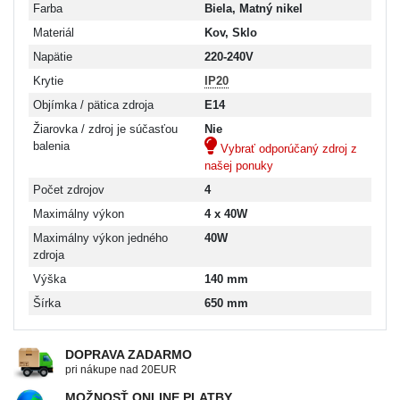
Farba
Biela, Matný nikel
Materiál
Kov, Sklo
Napätie
220-240V
Krytie
IP20
Objímka / pätica zdroja
E14
Žiarovka / zdroj je súčasťou
Nie
balenia
Vybrať odporúčaný zdroj z
našej ponuky
Počet zdrojov
4
Maximálny výkon
4 x 40W
Maximálny výkon jedného
40W
zdroja
Výška
140 mm
Šírka
650 mm
DOPRAVA ZADARMO
pri nákupe nad 20EUR
MOŽNOSŤ ONLINE PLATBY