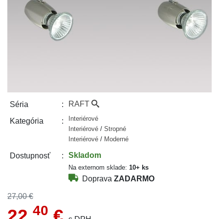
RAFT
Séria
Interiérové
Kategória
Interiérové
/
Stropné
Interiérové
/
Moderné
Skladom
Dostupnosť
Na externom sklade:
10+ ks
Doprava
ZADARMO
27,00 €
40
22,
€