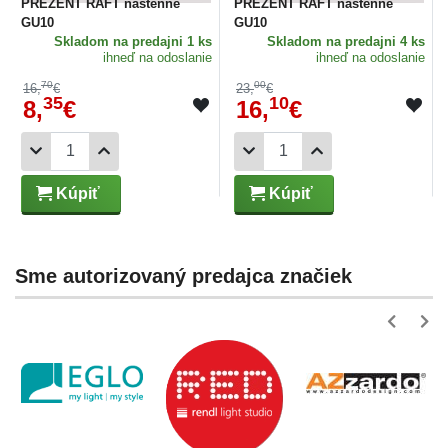
PREZENT RAFT nástenné
PREZENT RAFT nástenné
GU10
GU10
Skladom
na predajni 1 ks
Skladom
na predajni 4 ks
ihneď na odoslanie
ihneď na odoslanie
70
00
16,
€
23,
€
35
10
8,
€
16,
€
Kúpiť
Kúpiť
Sme autorizovaný predajca značiek