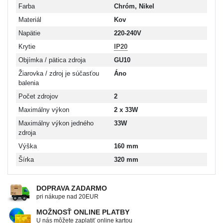
Farba
Chróm, Nikel
Materiál
Kov
Napätie
220-240V
Krytie
IP20
Objímka / pätica zdroja
GU10
Žiarovka / zdroj je súčasťou
Áno
balenia
Počet zdrojov
2
Maximálny výkon
2 x 33W
Maximálny výkon jedného
33W
zdroja
Výška
160 mm
Šírka
320 mm
DOPRAVA ZADARMO
pri nákupe nad 20EUR
MOŽNOSŤ ONLINE PLATBY
U nás môžete zaplatiť online kartou