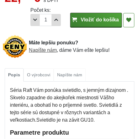
s DPH
Počet ks:
Vložiť do košíka
Máte lepšiu ponuku?
Napíšte nám
, dáme Vám ešte lepšiu!
Popis
O výrobcovi
Napíšte nám
Séria Raft Vám ponúka svietidlo, s jemným dizajnom .
Skvelo zapadne do akejkoľek miestnosti Vášho
interiéru, a obohatí ho o príjemné svetlo. Svietidlá z
tejto série sú dostupné v rôznych variantách a
veľkostiach.Svietidlo je na závit GU10.
Parametre produktu