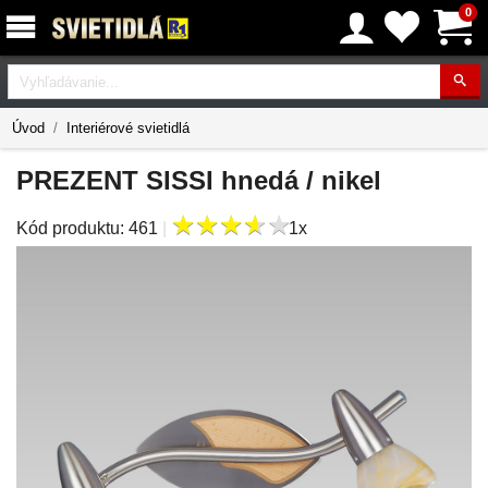
0
Vyhľadávanie
Úvod
Interiérové svietidlá
PREZENT SISSI hnedá / nikel
★
★
★
★
★
★
★
★
★
★
Kód produktu:
461
|
1x