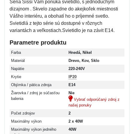
Séria Sissi Vám ponúka svietidlo, s jednoduchým
dizajnom . Skvelo zapadne do akejkoľek miestnosti
Vášho interiéru, a obohatí ho o príjemné svetlo.
Svietidlá z tejto série sú dostupné v rôznych
variantách a veľkostiach.Svietidlo je na závit E14.
Parametre produktu
Farba
Hnedá, Nikel
Materiál
Drevo, Kov, Sklo
Napätie
220-240V
Krytie
IP20
Objímka / pätica zdroja
E14
Žiarovka / zdroj je súčasťou
Nie
balenia
Vybrať odporúčaný zdroj z
našej ponuky
Počet zdrojov
2
Maximálny výkon
2 x 40W
Maximálny výkon jedného
40W