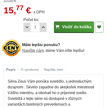
22,00 €
77
15,
€
s DPH
Počet ks:
Vložiť do košíka
Máte lepšiu ponuku?
Napíšte nám
, dáme Vám ešte lepšiu!
Popis
O výrobcovi
Napíšte nám
Séria Zeus Vám ponúka svietidlo, s jednoduchým
dizajnom . Skvelo zapadne do akejkoľek miestnosti
Vášho interiéru, a obohatí ho o príjemné svetlo.
Svietidlá z tejto série sú dostupné v rôznych
variantách,farebných prevedeniach a