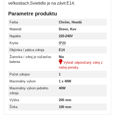
veľkostiach.Svietidlo je na závit E14.
Parametre produktu
Farba
Chróm, Hnedá
Materiál
Drevo, Kov
Napätie
220-240V
Krytie
IP20
Objímka / pätica zdroja
E14
Žiarovka / zdroj je súčasťou
Nie
balenia
Vybrať odporúčaný zdroj z
našej ponuky
Počet zdrojov
1
Maximálny výkon
1 x 40W
Maximálny výkon jedného
40W
zdroja
Výška
200 mm
Šírka
100 mm