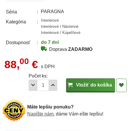
PARAGNA
Séria
Interiérové
Kategória
Interiérové
/
Nástenné
Interiérové
/
Kúpeľňové
do 7 dní
Dostupnosť
Doprava
ZADARMO
00
88,
€
s DPH
Počet ks:
Vložiť do košíka
Máte lepšiu ponuku?
Napíšte nám
, dáme Vám ešte lepšiu!