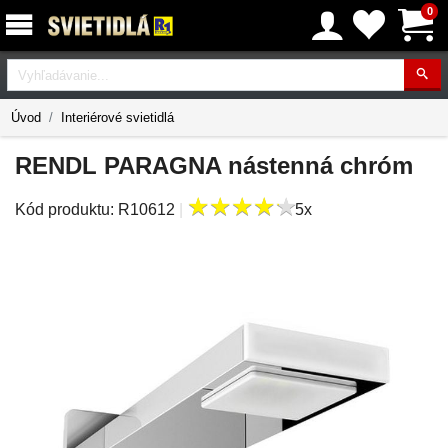
0
Vyhľadávanie
Úvod
Interiérové svietidlá
RENDL PARAGNA nástenná chróm
★
★
★
★
★
★
★
★
★
★
Kód produktu:
R10612
|
5x