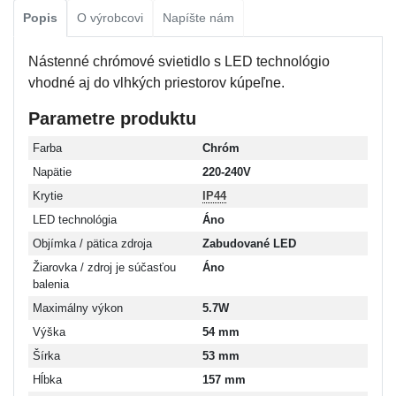
Popis
O výrobcovi
Napíšte nám
Nástenné chrómové svietidlo s LED technológio
vhodné aj do vlhkých priestorov kúpeľne.
Parametre produktu
Farba
Chróm
Napätie
220-240V
Krytie
IP44
LED technológia
Áno
Objímka / pätica zdroja
Zabudované LED
Žiarovka / zdroj je súčasťou
Áno
balenia
Maximálny výkon
5.7W
Výška
54 mm
Šírka
53 mm
Hĺbka
157 mm