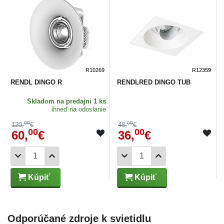
R10269
R12359
RENDL DINGO R
RENDLRED DINGO TUB
Skladom
na predajni 1 ks
ihneď na odoslanie
00
00
120,
€
48,
€
00
00
60,
€
36,
€
Kúpiť
Kúpiť
Odporúčané zdroje k svietidlu