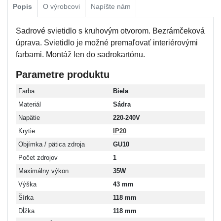
Popis
O výrobcovi
Napíšte nám
Sadrové svietidlo s kruhovým otvorom. Bezrámčeková
úprava. Svietidlo je možné premaľovať interiérovými
farbami. Montáž len do sadrokartónu.
Parametre produktu
Farba
Biela
Materiál
Sádra
Napätie
220-240V
Krytie
IP20
Objímka / pätica zdroja
GU10
Počet zdrojov
1
Maximálny výkon
35W
Výška
43 mm
Šírka
118 mm
Dĺžka
118 mm