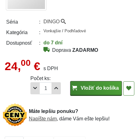
DINGO
Séria
Vonkajšie
/
Podhľadové
Kategória
do 7 dní
Dostupnosť
Doprava
ZADARMO
00
24,
€
s DPH
Počet ks:
Vložiť do košíka
Máte lepšiu ponuku?
Napíšte nám
, dáme Vám ešte lepšiu!