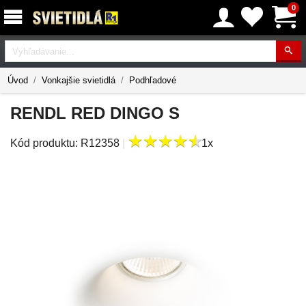
0
Vyhľadávanie
Úvod
Vonkajšie svietidlá
Podhľadové
RENDL RED DINGO S
★
★
★
★
★
★
★
★
★
★
Kód produktu:
R12358
|
1x