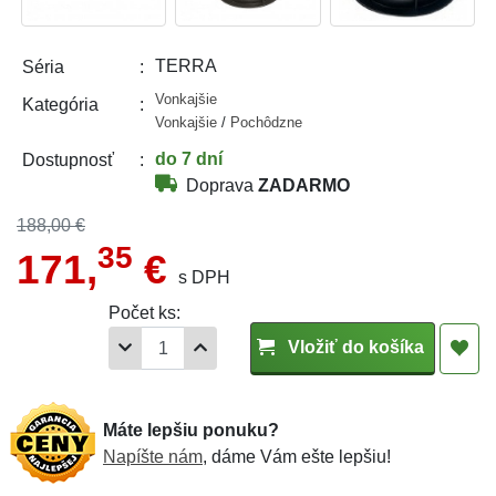
TERRA
Séria
Vonkajšie
Kategória
Vonkajšie
/
Pochôdzne
do 7 dní
Dostupnosť
Doprava
ZADARMO
188,00 €
35
171,
€
s DPH
Počet ks:
Vložiť do košíka
Máte lepšiu ponuku?
Napíšte nám
, dáme Vám ešte lepšiu!