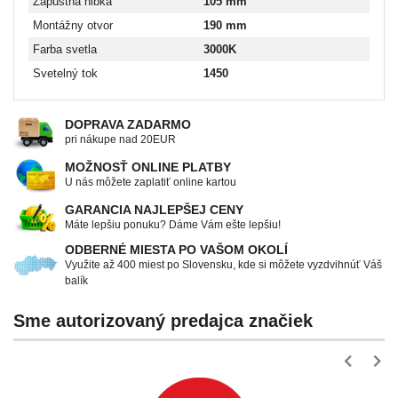
Zápustná hĺbka
105 mm
Montážny otvor
190 mm
Farba svetla
3000K
Svetelný tok
1450
DOPRAVA ZADARMO
pri nákupe nad 20EUR
MOŽNOSŤ ONLINE PLATBY
U nás môžete zaplatiť online kartou
GARANCIA NAJLEPŠEJ CENY
Máte lepšiu ponuku? Dáme Vám ešte lepšiu!
ODBERNÉ MIESTA PO VAŠOM OKOLÍ
Využite až 400 miest po Slovensku, kde si môžete vyzdvihnúť Váš
balík
Sme autorizovaný predajca značiek