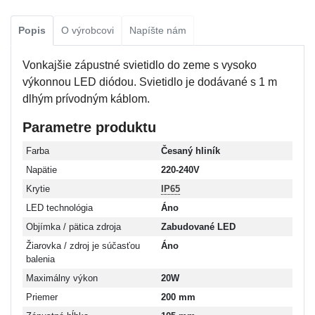
Popis
O výrobcovi
Napíšte nám
Vonkajšie zápustné svietidlo do zeme s vysoko
výkonnou LED diódou. Svietidlo je dodávané s 1 m
dlhým prívodným káblom.
Parametre produktu
Farba
Česaný hliník
Napätie
220-240V
Krytie
IP65
LED technológia
Áno
Objímka / pätica zdroja
Zabudované LED
Žiarovka / zdroj je súčasťou
Áno
balenia
Maximálny výkon
20W
Priemer
200 mm