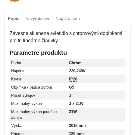
Popis
O výrobcovi
Napíšte nám
Závesné sklenené svietidlo s chrómovými doplnkami
pre tri lineárne žiarivky.
Parametre produktu
Farba
Chróm
Napätie
220-240V
Krytie
IP20
Objímka / pätica zdroja
G5
Počet zdrojov
3
Maximálny výkon
3 x 21W
Maximálny výkon jedného
21W
zdroja
Výška
2016 mm
Priemer
120 mm