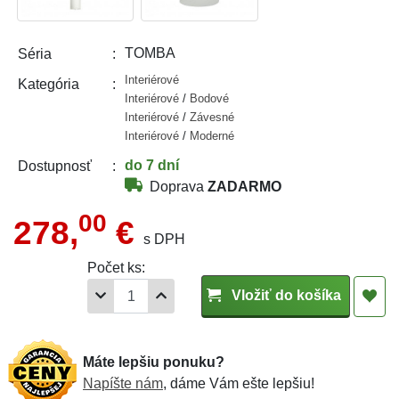
TOMBA
Séria
Interiérové
Kategória
Interiérové
/
Bodové
Interiérové
/
Závesné
Interiérové
/
Moderné
do 7 dní
Dostupnosť
Doprava
ZADARMO
00
278,
€
s DPH
Počet ks:
Vložiť do košíka
Máte lepšiu ponuku?
Napíšte nám
, dáme Vám ešte lepšiu!