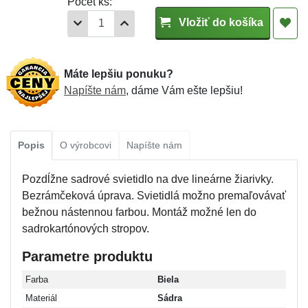
Počet ks:
Vložiť do košíka
Máte lepšiu ponuku?
Napíšte nám
, dáme Vám ešte lepšiu!
Popis
O výrobcovi
Napíšte nám
Pozdĺžne sadrové svietidlo na dve lineárne žiarivky.
Bezrámčeková úprava. Svietidlá možno premaľovávať
bežnou nástennou farbou. Montáž možné len do
sadrokartónových stropov.
Parametre produktu
Farba
Biela
Materiál
Sádra