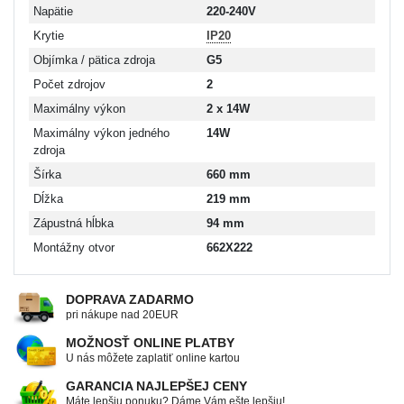
Napätie
220-240V
Krytie
IP20
Objímka / pätica zdroja
G5
Počet zdrojov
2
Maximálny výkon
2 x 14W
Maximálny výkon jedného
14W
zdroja
Šírka
660 mm
Dĺžka
219 mm
Zápustná hĺbka
94 mm
Montážny otvor
662X222
DOPRAVA ZADARMO
pri nákupe nad 20EUR
MOŽNOSŤ ONLINE PLATBY
U nás môžete zaplatiť online kartou
GARANCIA NAJLEPŠEJ CENY
Máte lepšiu ponuku? Dáme Vám ešte lepšiu!