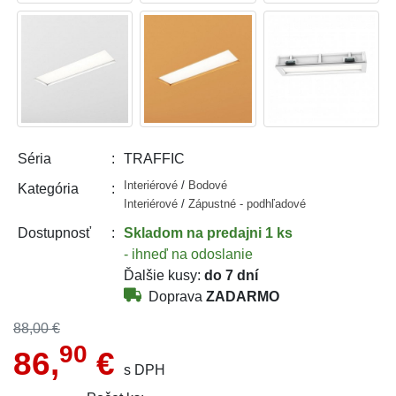
TRAFFIC
Séria
Interiérové
/
Bodové
Kategória
Interiérové
/
Zápustné - podhľadové
Skladom
na predajni 1 ks
Dostupnosť
- ihneď na odoslanie
Ďalšie kusy:
do 7 dní
Doprava
ZADARMO
88,00 €
90
86,
€
s DPH