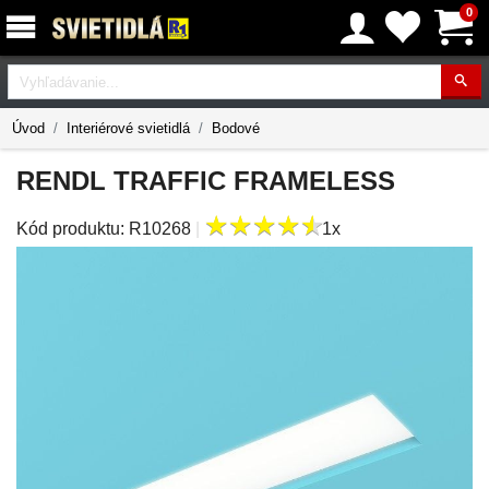
0
Vyhľadávanie
Úvod
Interiérové svietidlá
Bodové
RENDL TRAFFIC FRAMELESS
★
★
★
★
★
★
★
★
★
★
Kód produktu:
R10268
|
1x