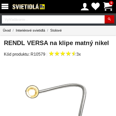
0
Vyhľadávanie
Úvod
Interiérové svietidlá
Stolové
RENDL VERSA na klipe matný nikel
★
★
★
★
★
★
★
★
★
★
Kód produktu:
R10579
|
3x