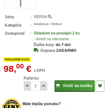
VERSA
Séria
Interiérové
/
Stolové
Kategória
Skladom
na predajni 2 ks
Dostupnosť
- ihneď na odoslanie
Ďalšie kusy:
do 7 dní
Doprava
ZADARMO
POSLEDNÉ KUSY
00
98,
€
s DPH
Počet ks:
Vložiť do košíka
Máte lepšiu ponuku?