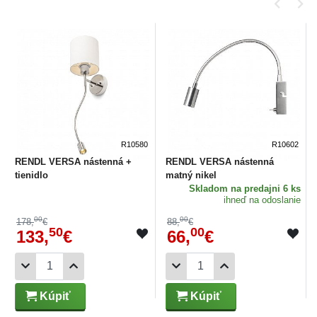
R10580
R10602
RENDL VERSA nástenná +
RENDL VERSA nástenná
tienidlo
matný nikel
Skladom
na predajni 6 ks
ihneď na odoslanie
00
00
178,
€
88,
€
50
00
133,
€
66,
€
Kúpiť
Kúpiť