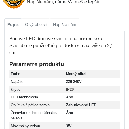
Napíšte nám
, dáme Vám ešte lepšiu!
Popis
O výrobcovi
Napíšte nám
Bodové LED diódové svietidlo na husom krku.
Svietidlo je použiteľné pre dosku s max. výškou 2,5
cm.
Parametre produktu
Farba
Matný nikel
Napätie
220-240V
Krytie
IP20
LED technológia
Áno
Objímka / pätica zdroja
Zabudované LED
Žiarovka / zdroj je súčasťou
Áno
balenia
Maximálny výkon
3W