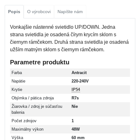
Popis
O výrobcovi
Napíšte nám
Vonkajšie nástenné svietidlo UP/DOWN. Jedna
strana svietidla je osadená čírym krycím sklom s
čiernym rámčekom. Druhá strana svietidla je osadená
užším matným sklom s čiernym rámčekom.
Parametre produktu
Farba
Antracit
Napätie
220-240V
Krytie
IP54
Objímka / pätica zdroja
R7s
Žiarovka / zdroj je súčasťou
Nie
balenia
Počet zdrojov
1
Maximálny výkon
48W
Výška
60 mm