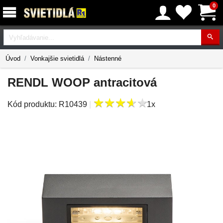
0
Vyhľadávanie
Úvod
Vonkajšie svietidlá
Nástenné
RENDL WOOP antracitová
★
★
★
★
★
★
★
★
★
★
Kód produktu:
R10439
|
1x