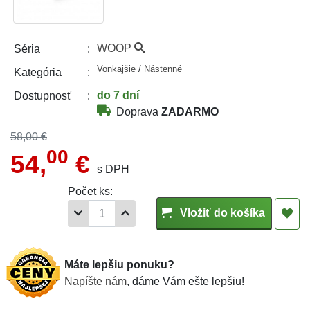
WOOP
Séria
Vonkajšie
/
Nástenné
Kategória
do 7 dní
Dostupnosť
Doprava
ZADARMO
58,00 €
00
54,
€
s DPH
Počet ks:
Vložiť do košíka
Máte lepšiu ponuku?
Napíšte nám
, dáme Vám ešte lepšiu!