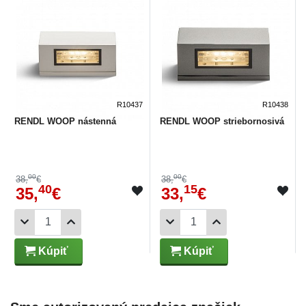
R10437
R10438
RENDL WOOP nástenná
RENDL WOOP striebornosivá
00
00
38,
€
38,
€
40
15
35,
€
33,
€
Kúpiť
Kúpiť