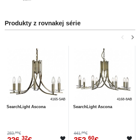
Produkty z rovnakej série
4165-5AB
4168-8AB
SearchLight Ascona
SearchLight Ascona
00
00
283,
€
441,
€
32
60
226,
€
352,
€