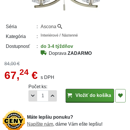
Ascona
Séria
Interiérové
/
Nástenné
Kategória
do 3-4 týždňov
Dostupnosť
Doprava
ZADARMO
84,00 €
24
67,
€
s DPH
Počet ks:
Vložiť do košíka
Máte lepšiu ponuku?
Napíšte nám
, dáme Vám ešte lepšiu!