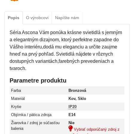
Popis
O výrobcovi
Napíšte nám
Séria Ascona Vám ponúka krásne svietidlá s jemným
a elegantným dizajnom, ktorý perfektne zapadne do
Vášho interiéru,dodá mu eleganciu a určite zaujme
hneď na prvý pohľad. Svietidlá nájdete v rôznych
dostupných variantách,farebných prevedeniach a
tvaroch.
Parametre produktu
Farba
Bronzová
Materiál
Kov, Sklo
Krytie
IP20
Objímka / pätica zdroja
E14
Žiarovka / zdroj je súčasťou
Nie
balenia
Vybrať odporúčaný zdroj z