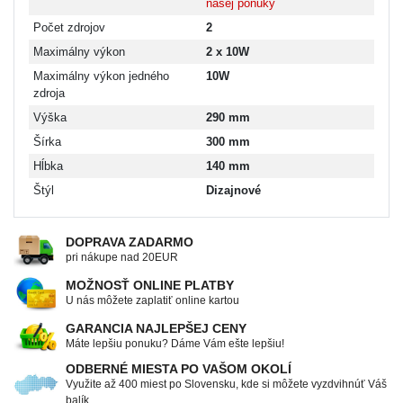
našej ponuky
Počet zdrojov
2
Maximálny výkon
2 x 10W
Maximálny výkon jedného
10W
zdroja
Výška
290 mm
Šírka
300 mm
Hĺbka
140 mm
Štýl
Dizajnové
DOPRAVA ZADARMO
pri nákupe nad 20EUR
MOŽNOSŤ ONLINE PLATBY
U nás môžete zaplatiť online kartou
GARANCIA NAJLEPŠEJ CENY
Máte lepšiu ponuku? Dáme Vám ešte lepšiu!
ODBERNÉ MIESTA PO VAŠOM OKOLÍ
Využite až 400 miest po Slovensku, kde si môžete vyzdvihnúť Váš
balík