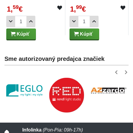
59
99
1,
€
1,
€
Kúpiť
Kúpiť
Sme autorizovaný predajca značiek
Infolinka
(Pon-Pia: 09h-17h)