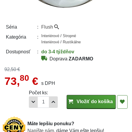
Flush
Séria
Interiérové
/
Stropné
Kategória
Interiérové
/
Rustikálne
do 3-4 týždňov
Dostupnosť
Doprava
ZADARMO
92,50 €
80
73,
€
s DPH
Počet ks:
Vložiť do košíka
Máte lepšiu ponuku?
Napíšte nám
, dáme Vám ešte lepšiu!