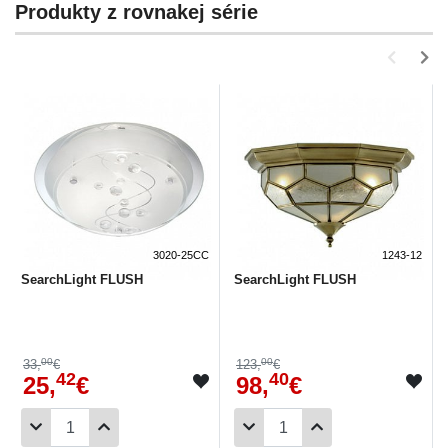
Produkty z rovnakej série
3020-25CC
1243-12
SearchLight FLUSH
SearchLight FLUSH
00
00
33,
€
123,
€
42
40
25,
€
98,
€