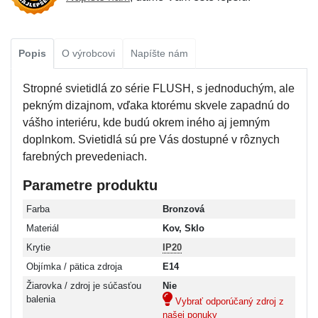
Popis
O výrobcovi
Napíšte nám
Stropné svietidlá zo série FLUSH, s jednoduchým, ale
pekným dizajnom, vďaka ktorému skvele zapadnú do
vášho interiéru, kde budú okrem iného aj jemným
doplnkom. Svietidlá sú pre Vás dostupné v rôznych
farebných prevedeniach.
Parametre produktu
Farba
Bronzová
Materiál
Kov, Sklo
Krytie
IP20
Objímka / pätica zdroja
E14
Žiarovka / zdroj je súčasťou
Nie
balenia
Vybrať odporúčaný zdroj z
našej ponuky